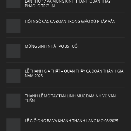
LẦN THỨ 17 VÀ MỪNG KÍNH THÁNH QUAN THẦY
PHAOLÔ TRỞ LẠI
HỘI NGỘ CÁC CA ĐOÀN TRONG GIÁO XỨ PHÁP VÂN
MỪNG SINH NHẬT VỢ 35 TUỔI
LỄ THÁNH GIA THẤT – QUAN THẦY CA ĐOÀN THÁNH GIA
NĂM 2025
THÁNH LỄ MỞ TAY TÂN LINH MỤC ĐAMINH VŨ VĂN
TUẤN
LỄ GIỖ ÔNG BÀ VÀ KHÁNH THÀNH LĂNG MỘ 08/2025