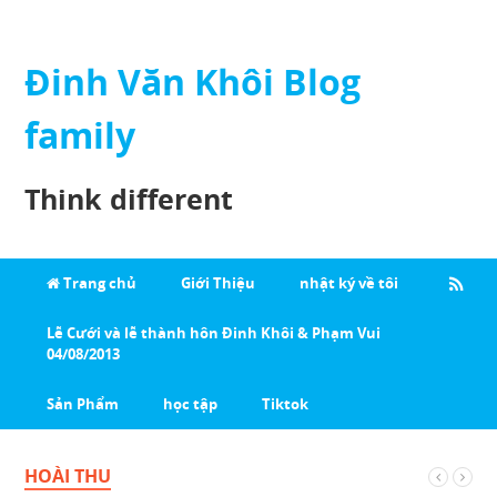
Đinh Văn Khôi Blog
family
Think different
Trang chủ
Giới Thiệu
nhật ký về tôi
Lễ Cưới và lễ thành hôn Đinh Khôi & Phạm Vui
04/08/2013
Sản Phẩm
học tập
Tiktok
HOÀI THU