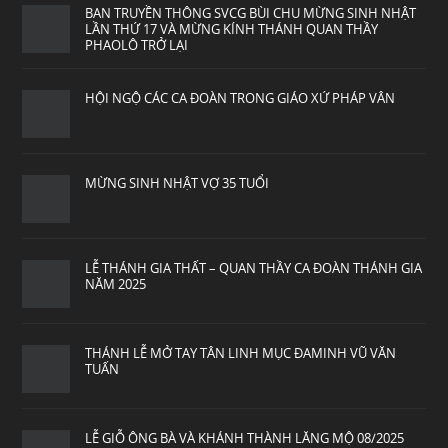
BAN TRUYỀN THÔNG SVCG BÙI CHU MỪNG SINH NHẬT
LẦN THỨ 17 VÀ MỪNG KÍNH THÁNH QUAN THẦY
PHAOLÔ TRỞ LẠI
HỘI NGỘ CÁC CA ĐOÀN TRONG GIÁO XỨ PHÁP VÂN
MỪNG SINH NHẬT VỢ 35 TUỔI
LỄ THÁNH GIA THẤT – QUAN THẦY CA ĐOÀN THÁNH GIA
NĂM 2025
THÁNH LỄ MỞ TAY TÂN LINH MỤC ĐAMINH VŨ VĂN
TUẤN
LỄ GIỖ ÔNG BÀ VÀ KHÁNH THÀNH LĂNG MỘ 08/2025