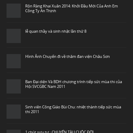
Rộn Ràng Khai Xuân 2014: Khởi Đầu Mới Của Anh Em
Công Ty An Thịnh
lễ quan thầy và sinh nhật lần thứ 8
Hình Ảnh Chuyến đi về thăm đan viện Châu Sơn
Ban Đại diện Và BDH chương trình tiếp sức mùa thi của
Hội SVCGBC Nam 2011
Sinh viên Công Giáo Bùi Chu: nhiệt thành tiếp sức mùa
thi 2011
1 chút sưu tư : CHUYẾN TÀU CUỘC ĐỜI