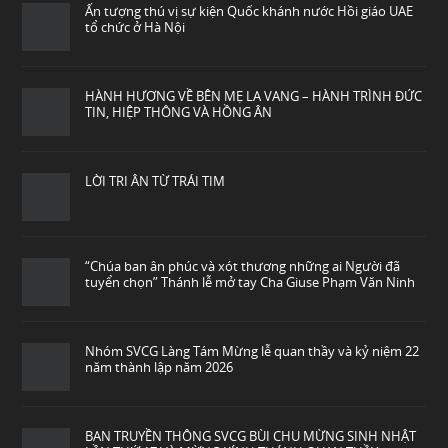
Ấn tượng thú vị sự kiện Quốc khánh nước Hồi giáo UAE
tổ chức ở Hà Nội
HÀNH HƯƠNG VỀ BÊN MẸ LA VANG – HÀNH TRÌNH ĐỨC
TIN, HIỆP THÔNG VÀ HỒNG ÂN
LỜI TRI ÂN TỪ TRÁI TIM
“Chúa ban ân phúc và xót thương những ai Người đã
tuyển chọn” Thánh lễ mở tay Cha Giuse Phạm Văn Ninh
Nhóm SVCG Làng Tám Mừng lễ quan thầy và kỷ niệm 22
năm thành lập năm 2026
BAN TRUYỀN THÔNG SVCG BÙI CHU MỪNG SINH NHẬT