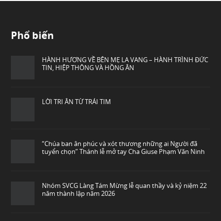
Phổ biến
HÀNH HƯƠNG VỀ BÊN MẸ LA VANG – HÀNH TRÌNH ĐỨC
TIN, HIỆP THÔNG VÀ HỒNG ÂN
LỜI TRI ÂN TỪ TRÁI TIM
“Chúa ban ân phúc và xót thương những ai Người đã
tuyển chọn” Thánh lễ mở tay Cha Giuse Phạm Văn Ninh
Nhóm SVCG Làng Tám Mừng lễ quan thầy và kỷ niệm 22
năm thành lập năm 2026