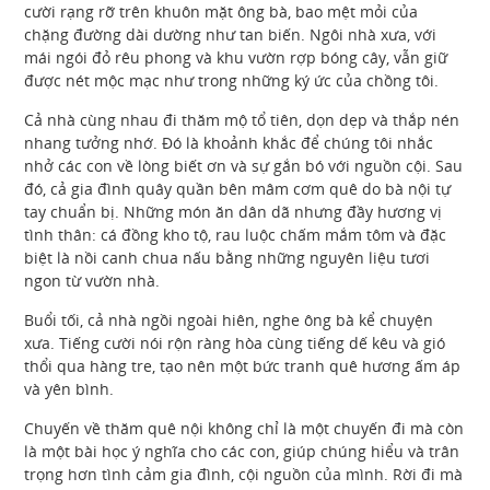
cười rạng rỡ trên khuôn mặt ông bà, bao mệt mỏi của
chặng đường dài dường như tan biến. Ngôi nhà xưa, với
mái ngói đỏ rêu phong và khu vườn rợp bóng cây, vẫn giữ
được nét mộc mạc như trong những ký ức của chồng tôi.
Cả nhà cùng nhau đi thăm mộ tổ tiên, dọn dẹp và thắp nén
nhang tưởng nhớ. Đó là khoảnh khắc để chúng tôi nhắc
nhở các con về lòng biết ơn và sự gắn bó với nguồn cội. Sau
đó, cả gia đình quây quần bên mâm cơm quê do bà nội tự
tay chuẩn bị. Những món ăn dân dã nhưng đầy hương vị
tình thân: cá đồng kho tộ, rau luộc chấm mắm tôm và đặc
biệt là nồi canh chua nấu bằng những nguyên liệu tươi
ngon từ vườn nhà.
Buổi tối, cả nhà ngồi ngoài hiên, nghe ông bà kể chuyện
xưa. Tiếng cười nói rộn ràng hòa cùng tiếng dế kêu và gió
thổi qua hàng tre, tạo nên một bức tranh quê hương ấm áp
và yên bình.
Chuyến về thăm quê nội không chỉ là một chuyến đi mà còn
là một bài học ý nghĩa cho các con, giúp chúng hiểu và trân
trọng hơn tình cảm gia đình, cội nguồn của mình. Rời đi mà