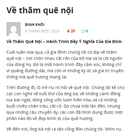
Về thăm quê nội
ĐINH KHÔI
26
8 THÁNG MỘT, 2024
|
|
0
|
Về Thăm Quê Nội – Hành Trình Đầy Ý Nghĩa Của Gia Đình
Cuối tuần vừa qua, cả gia đình chúng tôi có dịp về thăm
quê nội – nơi chôn nhau cắt rốn của bố mẹ và là cội nguồn
của dòng họ. Đó là một hành trình đầy cảm xúc, không chỉ
vì quãng đường dài, mà còn vì những ký ức và giá trị truyền
thống mà quê hương mang lại.
Trên đường đi, lũ trẻ ríu rít hỏi về quê nội. Chúng tôi kể cho
các con nghe về tuổi thơ của ông bà, về những cánh đồng
lúa bát ngát, dòng sông uốn lượn hiền hòa, và cả những
buổi chiều chăn trâu, cắt cỏ. Dù chưa một lần đến, nhưng
qua những câu chuyện ấy, các con đã hình dung được một
phần nào đó vẻ đẹp bình dị của quê hương.
Về đến nơi, ông bà nội ra tận cổng đón chúng tôi. Nhìn nụ