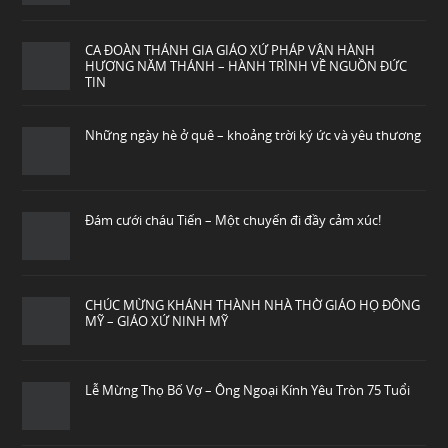
CA ĐOÀN THÁNH GIA GIÁO XỨ PHÁP VÂN HÀNH
HƯƠNG NĂM THÁNH – HÀNH TRÌNH VỀ NGUỒN ĐỨC
TIN
Những ngày hè ở quê – khoảng trời ký ức và yêu thương
Đám cưới cháu Tiến – Một chuyến đi đầy cảm xúc!
CHÚC MỪNG KHÁNH THÀNH NHÀ THỜ GIÁO HỌ ĐÔNG
MỸ – GIÁO XỨ NINH MỸ
Lễ Mừng Thọ Bố Vợ – Ông Ngoại Kính Yêu Tròn 75 Tuổi