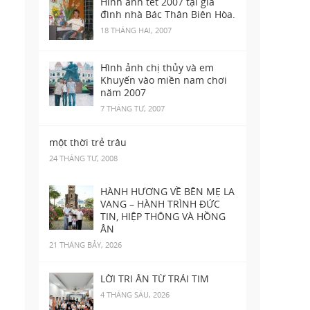
Hình ảnh tết 2007 tại gia
đình nhà Bác Thân Biên Hòa.
18 THÁNG HAI, 2007
Hình ảnh chị thủy và em
Khuyến vào miền nam chơi
năm 2007
7 THÁNG TƯ, 2007
một thời trẻ trâu
24 THÁNG TƯ, 2008
HÀNH HƯƠNG VỀ BÊN MẸ LA
VANG – HÀNH TRÌNH ĐỨC
TIN, HIỆP THÔNG VÀ HỒNG
ÂN
21 THÁNG BẢY, 2026
LỜI TRI ÂN TỪ TRÁI TIM
4 THÁNG SÁU, 2026