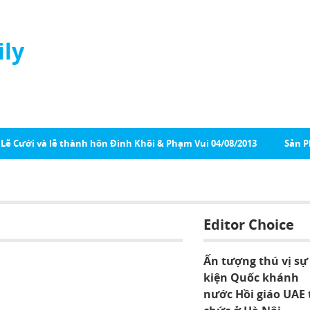
ily
Lễ Cưới và lễ thành hôn Đinh Khôi & Phạm Vui 04/08/2013
Sản 
Editor Choice
Ấn tượng thú vị sự
kiện Quốc khánh
nước Hồi giáo UAE 