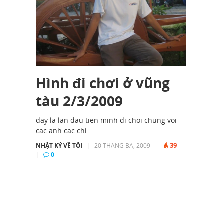
Hình đi chơi ở vũng
tàu 2/3/2009
day la lan dau tien minh di choi chung voi
cac anh cac chi…
39
NHẬT KÝ VỀ TÔI
|
20 THÁNG BA, 2009
|
|
0