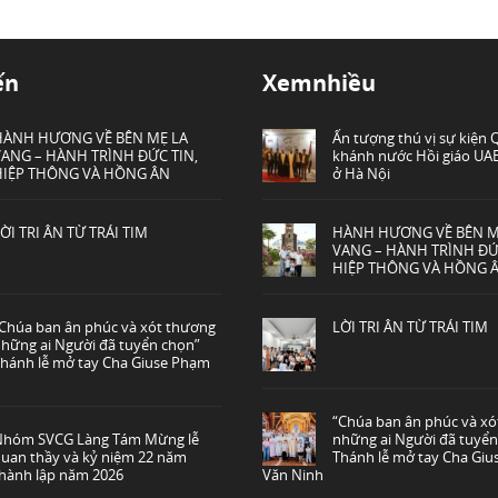
ến
Xemnhiều
HÀNH HƯƠNG VỀ BÊN MẸ LA
Ấn tượng thú vị sự kiện
VANG – HÀNH TRÌNH ĐỨC TIN,
khánh nước Hồi giáo UAE
HIỆP THÔNG VÀ HỒNG ÂN
ở Hà Nội
ỜI TRI ÂN TỪ TRÁI TIM
HÀNH HƯƠNG VỀ BÊN M
VANG – HÀNH TRÌNH ĐỨ
HIỆP THÔNG VÀ HỒNG 
Chúa ban ân phúc và xót thương
LỜI TRI ÂN TỪ TRÁI TIM
hững ai Người đã tuyển chọn”
hánh lễ mở tay Cha Giuse Phạm
“Chúa ban ân phúc và x
Nhóm SVCG Làng Tám Mừng lễ
những ai Người đã tuyển
uan thầy và kỷ niệm 22 năm
Thánh lễ mở tay Cha Gi
hành lập năm 2026
Văn Ninh