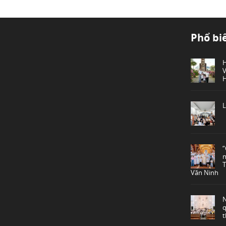
Phổ bi
L
“
n
T
Văn Ninh
q
t