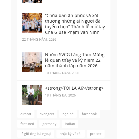
“Chúa ban ân phúc và xót
thương những ai Người đã
tuyển chọn” Thánh lễ mở tay
Cha Giuse Phạm Văn Ninh
22 THÁNG NĂM, 2026
Nhóm SVCG Làng Tám Mừng
lễ quan thầy và kỷ niệm 22
năm thành lập năm 2026
10 THÁNG NĂM, 2026
<strong>TÔI LÀ AI?</strong>
18 THÁNG BA, 2026
airport
avengers
bạn bè
facebook
featured
germany
indian
lễ giỗ ông bà ngoại
nhật ký về tôi
protest