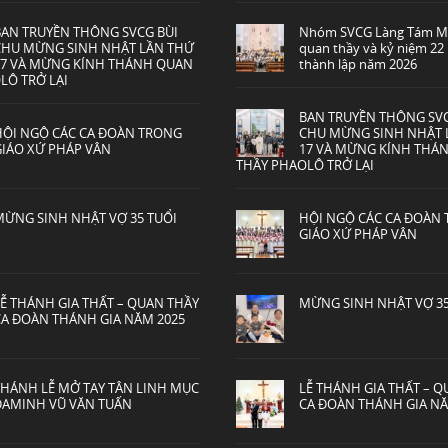
BAN TRUYỀN THÔNG SVCG BÙI
Nhóm SVCG Làng Tám M
CHU MỪNG SINH NHẬT LẦN THỨ
quan thầy và kỷ niệm 2
17 VÀ MỪNG KÍNH THÁNH QUAN
thành lập năm 2026
LÔ TRỞ LẠI
BAN TRUYỀN THÔNG SVC
HỘI NGỘ CÁC CA ĐOÀN TRONG
CHU MỪNG SINH NHẬT 
GIÁO XỨ PHÁP VÂN
17 VÀ MỪNG KÍNH THÁ
THẦY PHAOLÔ TRỞ LẠI
MỪNG SINH NHẬT VỢ 35 TUỔI
HỘI NGỘ CÁC CA ĐOÀN
GIÁO XỨ PHÁP VÂN
LỄ THÁNH GIA THẤT – QUAN THẦY
MỪNG SINH NHẬT VỢ 35
CA ĐOÀN THÁNH GIA NĂM 2025
THÁNH LỄ MỞ TAY TÂN LINH MỤC
LỄ THÁNH GIA THẤT – 
ĐAMINH VŨ VĂN TUẤN
CA ĐOÀN THÁNH GIA NĂ