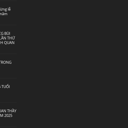
ừng lễ
2 năm
G BÙI
LẦN THỨ
NH QUAN
 TRONG
 TUỔI
QUAN THẦY
M 2025