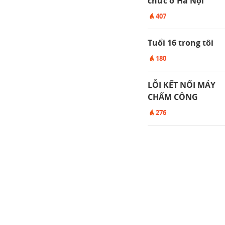
chức ở Hà Nội
407
Tuổi 16 trong tôi
180
LỖI KẾT NỐI MÁY
CHẤM CÔNG
276