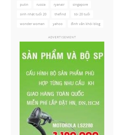
putin
russia
ryanair
singapore
sinh nhật tuổi 20
thefind
tôi 20 tuổi
wonder woman
yahoo
đinh văn khôi blog
ADVERTISEMENT