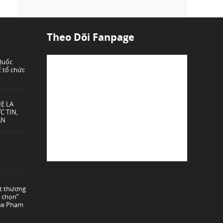
Theo Dõi Fanpage
 Quốc
 tổ chức
Ẹ LA
C TIN,
ÂN
ót thương
 chọn”
use Phạm