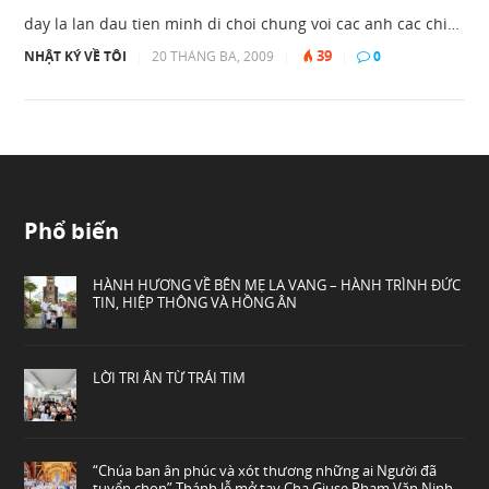
day la lan dau tien minh di choi chung voi cac anh cac chi…
39
NHẬT KÝ VỀ TÔI
|
20 THÁNG BA, 2009
|
|
0
Phổ biến
HÀNH HƯƠNG VỀ BÊN MẸ LA VANG – HÀNH TRÌNH ĐỨC
TIN, HIỆP THÔNG VÀ HỒNG ÂN
LỜI TRI ÂN TỪ TRÁI TIM
“Chúa ban ân phúc và xót thương những ai Người đã
tuyển chọn” Thánh lễ mở tay Cha Giuse Phạm Văn Ninh