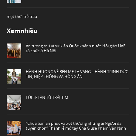
một thời trẻ trâu
Xemnhiều
Ấn tượng thú vị sự kiện Quốc khánh nước Hồi giáo UAE
tổ chức ở Hà Nội
HÀNH HƯƠNG VỀ BÊN MẸ LA VANG – HÀNH TRÌNH ĐỨC
TIN, HIỆP THÔNG VÀ HỒNG ÂN
LỜI TRI ÂN TỪ TRÁI TIM
“Chúa ban ân phúc và xót thương những ai Người đã
tuyển chọn” Thánh lễ mở tay Cha Giuse Phạm Văn Ninh