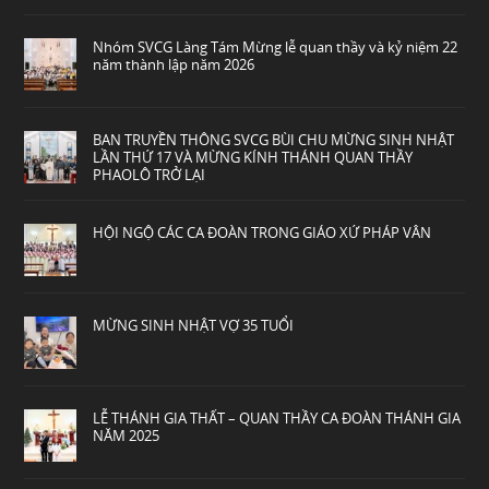
Nhóm SVCG Làng Tám Mừng lễ quan thầy và kỷ niệm 22
năm thành lập năm 2026
BAN TRUYỀN THÔNG SVCG BÙI CHU MỪNG SINH NHẬT
LẦN THỨ 17 VÀ MỪNG KÍNH THÁNH QUAN THẦY
PHAOLÔ TRỞ LẠI
HỘI NGỘ CÁC CA ĐOÀN TRONG GIÁO XỨ PHÁP VÂN
MỪNG SINH NHẬT VỢ 35 TUỔI
LỄ THÁNH GIA THẤT – QUAN THẦY CA ĐOÀN THÁNH GIA
NĂM 2025