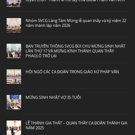
Nhóm SVCG Làng Tám Mừng lễ quan thầy và kỷ niệm 22
năm thành lập năm 2026
BAN TRUYỀN THÔNG SVCG BÙI CHU MỪNG SINH NHẬT
LẦN THỨ 17 VÀ MỪNG KÍNH THÁNH QUAN THẦY
PHAOLÔ TRỞ LẠI
HỘI NGỘ CÁC CA ĐOÀN TRONG GIÁO XỨ PHÁP VÂN
MỪNG SINH NHẬT VỢ 35 TUỔI
LỄ THÁNH GIA THẤT – QUAN THẦY CA ĐOÀN THÁNH GIA
NĂM 2025