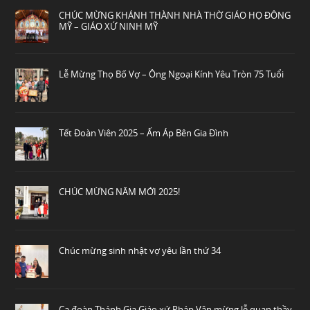
CHÚC MỪNG KHÁNH THÀNH NHÀ THỜ GIÁO HỌ ĐÔNG
MỸ – GIÁO XỨ NINH MỸ
Lễ Mừng Thọ Bố Vợ – Ông Ngoại Kính Yêu Tròn 75 Tuổi
Tết Đoàn Viên 2025 – Ấm Áp Bên Gia Đình
CHÚC MỪNG NĂM MỚI 2025!
Chúc mừng sinh nhật vợ yêu lần thứ 34
Ca đoàn Thánh Gia Giáo xứ Pháp Vân mừng lễ quan thầy