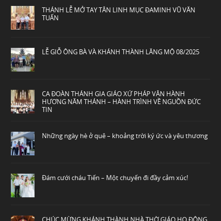
THÁNH LỄ MỞ TAY TÂN LINH MỤC ĐAMINH VŨ VĂN
TUẤN
LỄ GIỖ ÔNG BÀ VÀ KHÁNH THÀNH LĂNG MỘ 08/2025
CA ĐOÀN THÁNH GIA GIÁO XỨ PHÁP VÂN HÀNH
HƯƠNG NĂM THÁNH – HÀNH TRÌNH VỀ NGUỒN ĐỨC
TIN
Những ngày hè ở quê – khoảng trời ký ức và yêu thương
Đám cưới cháu Tiến – Một chuyến đi đầy cảm xúc!
CHÚC MỪNG KHÁNH THÀNH NHÀ THỜ GIÁO HỌ ĐÔNG