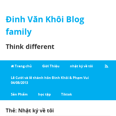
Đinh Văn Khôi Blog
family
Think different
Trang chủ
Giới Thiệu
nhật ký về tôi
Lễ Cưới và lễ thành hôn Đinh Khôi & Phạm Vui
04/08/2013
Sản Phẩm
học tập
Tiktok
Thẻ:
Nhật ký về tôi