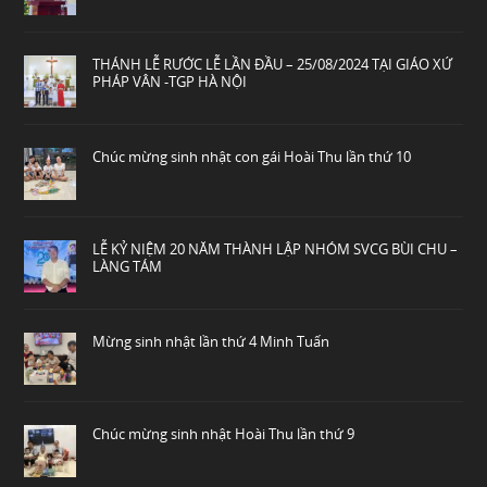
THÁNH LỄ RƯỚC LỄ LẦN ĐẦU – 25/08/2024 TẠI GIÁO XỨ
PHÁP VÂN -TGP HÀ NỘI
Chúc mừng sinh nhật con gái Hoài Thu lần thứ 10
LỄ KỶ NIỆM 20 NĂM THÀNH LẬP NHÓM SVCG BÙI CHU –
LÀNG TÁM
Mừng sinh nhật lần thứ 4 Minh Tuấn
Chúc mừng sinh nhật Hoài Thu lần thứ 9