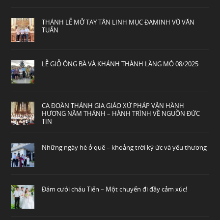
THÁNH LỄ MỞ TAY TÂN LINH MỤC ĐAMINH VŨ VĂN
TUẤN
LỄ GIỖ ÔNG BÀ VÀ KHÁNH THÀNH LĂNG MỘ 08/2025
CA ĐOÀN THÁNH GIA GIÁO XỨ PHÁP VÂN HÀNH
HƯƠNG NĂM THÁNH – HÀNH TRÌNH VỀ NGUỒN ĐỨC
TIN
Những ngày hè ở quê – khoảng trời ký ức và yêu thương
Đám cưới cháu Tiến – Một chuyến đi đầy cảm xúc!