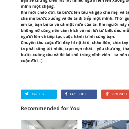
Bạn sẽ chứng kiến rất rất nhiều người lên lên xuống
mình một chặng.
Khi mới chào đời, ta bước lên tàu và gặp cha mẹ, và t
cha
mẹ bước xuống và để ta đi tiếp một mình. Thời gia
em ta, bạn bè ta và cả một nửa của ta. Khi người này 
không nỡ cũng nên cảm kích và nói lời từ biệt dầu mỗi
người lên và tiếp tục cuộc hành trình cùng bạn.
Chuyến tàu cuộc đời đầy hỉ nộ ái ố, chào đón, chia ta
ta phải sống tốt nhất, trọn vẹn nhất – yêu thương, tha
bước xuống tàu và để lại chỗ trống vĩnh viễn – ta nê
cuộc đời…)
TWITTER
FACEBOOK
GOOGLE+
Recommended for You