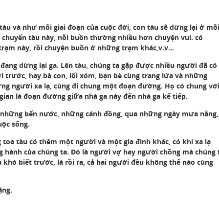
àu và như mỗi giai đoạn của cuộc đời, con tàu sẽ dừng lại ở mỗ
n chuyến tàu này, nỗi buồn thường nhiều hơn chuyện vui. có
trạm này, rồi chuyện buồn ở những trạm khác,v.v…
 đang dừng lại ga. Lên tàu, chúng ta gặp được nhiều người đã có
ời trước, hay bà con, lối xóm, bạn bè cùng trang lứa và những
ng người xa lạ, cùng đi chung một đoạn đường. Họ có chung vớ
 gian là đoạn đường giữa nhà ga này đến nhà ga kế tiếp.
ầu, những bến nước, những cánh đồng, qua những ngày mưa nắng,
uộc sống.
 toa tàu có thêm một người và một gia đình khác, có khi xa lạ
g hành của chúng ta. Ðó là người vợ hay người chồng mà chúng 
khó biết trước, là rồi ra, cả hai người đều không thể nào cùng
ặng.