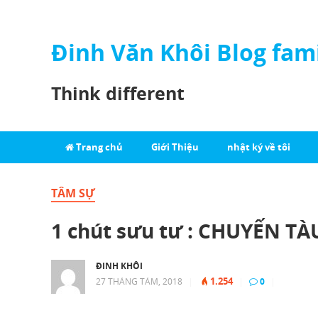
Đinh Văn Khôi Blog fam
Think different
Trang chủ
Giới Thiệu
nhật ký về tôi
TÂM SỰ
1 chút sưu tư : CHUYẾN T
ĐINH KHÔI
1.254
27 THÁNG TÁM, 2018
|
|
0
|