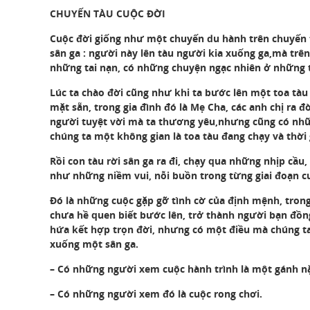
CHUYẾN TÀU CUỘC ĐỜI
Cuộc đời giống như một chuyến du hành trên chuyến t
sân ga : người này lên tàu người kia xuống ga,mà trê
những tai nạn, có những chuyện ngạc nhiên ở những 
Lúc ta chào đời cũng như khi ta bước lên một toa tàu
mặt sẵn, trong gia đình đó là Mẹ Cha, các anh chị ra đ
người tuyệt vời mà ta thương yêu,nhưng cũng có nhữ
chúng ta một không gian là toa tàu đang chạy và thời
Rồi con tàu rời sân ga ra đi, chạy qua những nhịp c
như những niềm vui, nỗi buồn trong từng giai đoạn c
Ðó là những cuộc gặp gỡ tình cờ của định mệnh, trong
chưa hề quen biết bước lên, trở thành người bạn đồn
hứa kết hợp trọn đời, nhưng có một điều mà chúng ta 
xuống một sân ga.
– Có những người xem cuộc hành trình là một gánh n
– Có những người xem đó là cuộc rong chơi.