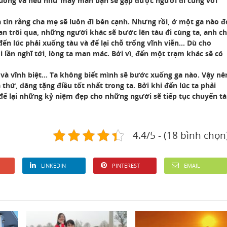
 xuống và nếu như may mắn bạn sẽ gặp được người đi cùng với
a tin rằng cha mẹ sẽ luôn đi bên cạnh. Nhưng rồi, ở một ga nào đ
n trôi qua, những người khác sẽ bước lên tàu đi cùng ta, anh ch
đến lúc phải xuống tàu và để lại chỗ trống vĩnh viễn… Dù cho
 lần nghĩ tới, lòng ta man mác. Bởi vì, đến một trạm khác sẽ có
y và vĩnh biệt… Ta không biết mình sẽ bước xuống ga nào. Vậy nê
 thứ, dâng tặng điều tốt nhất trong ta. Bởi khi đến lúc ta phải
n để lại những kỷ niệm đẹp cho những người sẽ tiếp tục chuyến t
4.4/5 - (18 bình chọn
LINKEDIN
PINTEREST
EMAIL