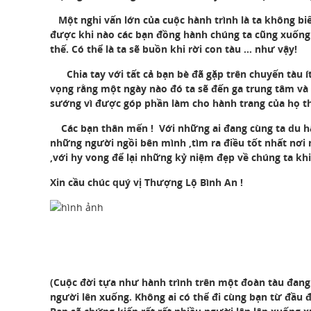
Một nghi vấn lớn của cuộc hành trình là ta không biế
được khi nào các bạn đồng hành chúng ta cũng xuống 
thế. Có thể là ta sẽ buồn khi rời con tàu … như vậy!
Chia tay với tất cả bạn bè đã gặp trên chuyến tàu í
vọng rằng một ngày nào đó ta sẽ đến ga trung tâm và 
sướng vì được góp phần làm cho hành trang của họ 
Các bạn thân mến ! Với những ai đang cùng ta du hàn
những người ngồi bên mình ,tìm ra điều tốt nhất nơi 
,với hy vong để lại những kỷ niệm đẹp về chúng ta kh
Xin cầu chúc quý vị Thượng Lộ Bình An !
(Cuộc đời tựa như hành trình trên một đoàn tàu đang
người lên xuống. Không ai có thể đi cùng bạn từ đầu đ