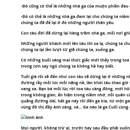
-Đó cũng có thể là những nhà ga của muộn phiền đau
-Đó có thể là những nhà ga đem lại cho chúng ta niềm
chúng ta đã để lại ở đó những người thân yêu.
Con tàu đời đã dừng lại hàng trăm nhà ga, mỗi nơi gh
Những người khách mới lên tàu thì xa lạ, chúng ta c
chúng ta lại lần lượt từ giã chúng ta, xuống ga.
Có những buổi sáng mai thức giấc mới thấy trong toa
trong cơn say ngủ chúng ta không hề hay biết.
Tuổi già rồi sẽ đến như con tàu sẽ dừng lại ở những n
đường rầy mỗi lúc mỗi nặng nề, làn khói tàu theo gió 
vang xa. Bạn bè mỗi lúc rời toa tàu càng đông, mới h
trong không gian, ẩn hiện trong niềm nhớ, nỗi quên 
quãng đường dài, hết ga này rồi đến ga kia, từ một ga
vùng đô thị đầy ánh sáng, và… Ga nào là ga Cuối cùng
Mọi người, không trừ ai, trước hay sau đều phải xuốn