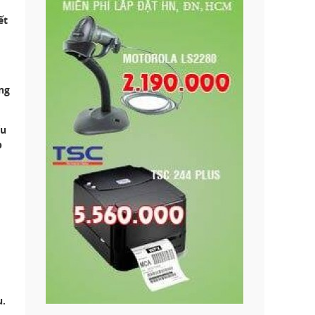
ết
ng
ểu
p
u.