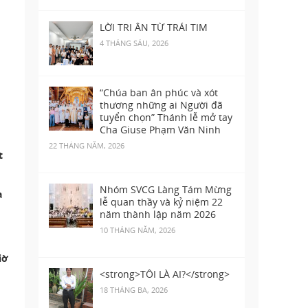
LỜI TRI ÂN TỪ TRÁI TIM
4 THÁNG SÁU, 2026
“Chúa ban ân phúc và xót
thương những ai Người đã
tuyển chọn” Thánh lễ mở tay
Cha Giuse Phạm Văn Ninh
22 THÁNG NĂM, 2026
t
Nhóm SVCG Làng Tám Mừng
a
lễ quan thầy và kỷ niệm 22
năm thành lập năm 2026
10 THÁNG NĂM, 2026
iờ
<strong>TÔI LÀ AI?</strong>
18 THÁNG BA, 2026