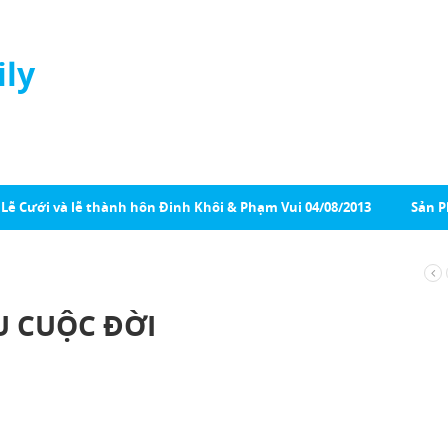
ily
Lễ Cưới và lễ thành hôn Đinh Khôi & Phạm Vui 04/08/2013
Sản 
ÀU CUỘC ĐỜI