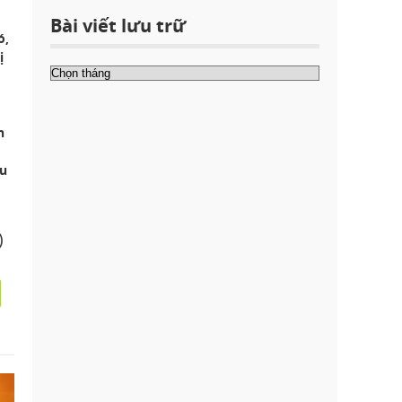
Bài viết lưu trữ
ó,
ị
n
àu
)