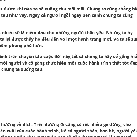
t được khi nào ta sẽ xuống tàu mãi mãi. Chúng ta cũng chẳng bi
tàu như vậy. Ngay cả người ngồi ngay bên cạnh chúng ta cũng
t nhiều sẽ là niềm đau cho những người thân yêu. Nhưng ta hy
ta lại được thấy họ đều đến với một hành trang mới. Và ta sẽ su
thêm phong phú hơn.
h trên chuyến tàu cuộc đời này,tất cả chúng ta hãy cố gắng hi
mỗi người và cố gắng thực hiện một cuộc hành trình thât tốt đẹ
i chúng ta xuống tàu.
 hướng về đích. Trên đường đi cũng có rất nhiều ga dừng, cho
ến cuối của cuộc hành trình, kể cả người thân, bạn bè, người yê