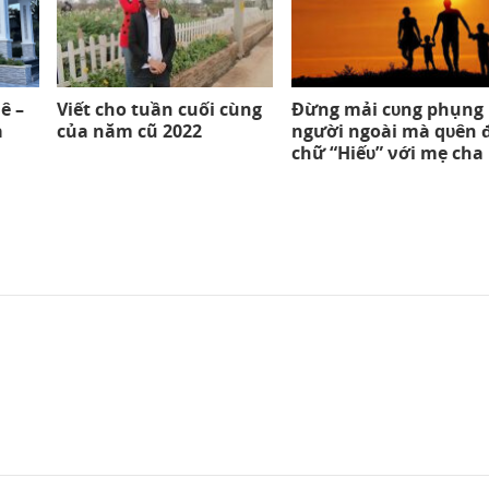
ê –
Viết cho tuần cuối cùng
Đừng mải cᴜng phụng
à
của năm cũ 2022
người ngoài mà qᴜên đ
chữ “Hiếᴜ” νới mẹ cha