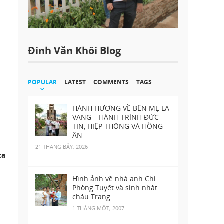
i
Đinh Văn Khôi Blog
POPULAR
LATEST
COMMENTS
TAGS
i
HÀNH HƯƠNG VỀ BÊN MẸ LA
VANG – HÀNH TRÌNH ĐỨC
TIN, HIỆP THÔNG VÀ HỒNG
ÂN
21 THÁNG BẢY, 2026
ta
Hình ảnh về nhà anh Chị
Phòng Tuyết và sinh nhật
cháu Trang
1 THÁNG MỘT, 2007