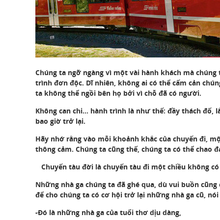
Chúng ta ngỡ ngàng vì một vài hành khách mà chúng t
trình đơn độc. Dĩ nhiên, không ai có thể cấm cản chún
ta không thể ngồi bên họ bởi vì chỗ đã có người.
Không can chi… hành trình là như thế: đầy thách đố, 
bao giờ trở lại.
Hãy nhớ rằng vào mỗi khoảnh khắc của chuyến đi, mộ
thông cảm. Chúng ta cũng thế, chúng ta có thể chao đả
Chuyến tàu đời là chuyến tàu đi một chiều không có l
Những nhà ga chúng ta đã ghé qua, dù vui buồn cũng ch
để cho chúng ta có cơ hội trở lại những nhà ga cũ, nó
-Ðó là những nhà ga của tuổi thơ dịu dàng,