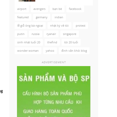
airport
avengers
bạn bè
facebook
featured
germany
indian
lễ giỗ ông bà ngoại
nhật ký về tôi
protest
putin
russia
ryanair
singapore
sinh nhật tuổi 20
thefind
tôi 20 tuổi
wonder woman
yahoo
đinh văn khôi blog
ADVERTISEMENT
ng