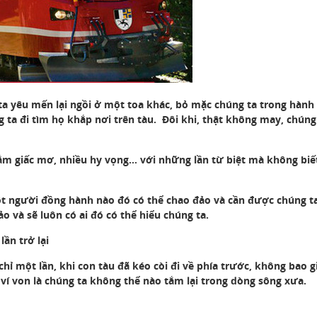
a yêu mến lại ngồi ở một toa khác, bỏ mặc chúng ta trong hành
g ta đi tìm họ khắp nơi trên tàu. Đôi khi, thật không may, chúng
lắm giấc mơ, nhiều hy vọng… với những lần từ biệt mà không biế
t người đồng hành nào đó có thể chao đảo và cần được chúng t
o và sẽ luôn có ai đó có thể hiểu chúng ta.
ần trở lại
ỉ một lần, khi con tàu đã kéo còi đi về phía trước, không bao g
i ví von là chúng ta không thể nào tắm lại trong dòng sông xưa.