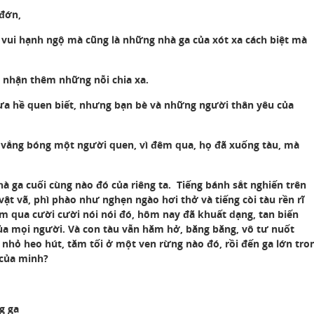
 đớn,
 vui hạnh ngộ mà cũng là những nhà ga của xót xa cách biệt mà
i nhận thêm những nỗi chia xa.
hưa hề quen biết, nhưng bạn bè và những người thân yêu của
 vắng bóng một người quen, vì đêm qua, họ đã xuống tàu, mà
hà ga cuối cùng nào đó của riêng ta. Tiếng bánh sắt nghiến trên
vật vã, phì phào như nghẹn ngào hơi thở và tiếng còi tàu rền rĩ
ôm qua cười cười nói nói đó, hôm nay đã khuất dạng, tan biến
của mọi người. Và con tàu vẫn hăm hở, băng băng, vô tư nuốt
 nhỏ heo hút, tăm tối ở một ven rừng nào đó, rồi đến ga lớn tro
 của minh?
g ga