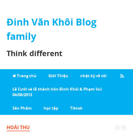
Đinh Văn Khôi Blog
family
Think different
Trang chủ
Giới Thiệu
nhật ký về tôi
Lễ Cưới và lễ thành hôn Đinh Khôi & Phạm Vui
04/08/2013
Sản Phẩm
học tập
Tiktok
HOÀI THU