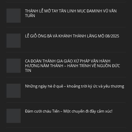
THÁNH LỄ MỞ TAY TÂN LINH MỤC ĐAMINH VŨ VĂN
TUẤN
LỄ GIỖ ÔNG BÀ VÀ KHÁNH THÀNH LĂNG MỘ 08/2025
CA ĐOÀN THÁNH GIA GIÁO XỨ PHÁP VÂN HÀNH
HƯƠNG NĂM THÁNH – HÀNH TRÌNH VỀ NGUỒN ĐỨC
TIN
Những ngày hè ở quê – khoảng trời ký ức và yêu thương
Đám cưới cháu Tiến – Một chuyến đi đầy cảm xúc!