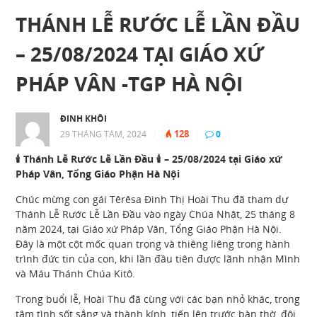
THÁNH LỄ RƯỚC LỄ LẦN ĐẦU
– 25/08/2024 TẠI GIÁO XỨ
PHÁP VÂN -TGP HÀ NỘI
ĐINH KHÔI
128
29 THÁNG TÁM, 2024
|
|
0
|
🕯 Thánh Lễ Rước Lễ Lần Đầu 🕯 – 25/08/2024 tại Giáo xứ
Pháp Vân, Tổng Giáo Phận Hà Nội
Chúc mừng con gái Têrêsa Đinh Thị Hoài Thu đã tham dự
Thánh Lễ Rước Lễ Lần Đầu vào ngày Chúa Nhật, 25 tháng 8
năm 2024, tại Giáo xứ Pháp Vân, Tổng Giáo Phận Hà Nội.
Đây là một cột mốc quan trọng và thiêng liêng trong hành
trình đức tin của con, khi lần đầu tiên được lãnh nhận Mình
và Máu Thánh Chúa Kitô.
Trong buổi lễ, Hoài Thu đã cùng với các bạn nhỏ khác, trong
tâm tình sốt sắng và thành kính, tiến lên trước bàn thờ, đôi