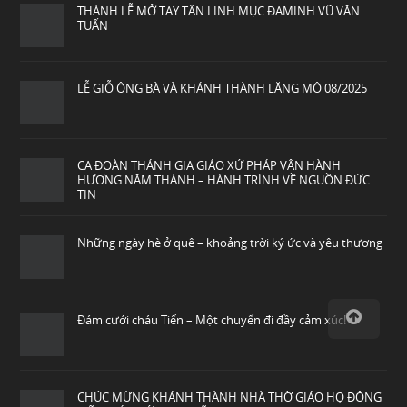
THÁNH LỄ MỞ TAY TÂN LINH MỤC ĐAMINH VŨ VĂN
TUẤN
LỄ GIỖ ÔNG BÀ VÀ KHÁNH THÀNH LĂNG MỘ 08/2025
CA ĐOÀN THÁNH GIA GIÁO XỨ PHÁP VÂN HÀNH
HƯƠNG NĂM THÁNH – HÀNH TRÌNH VỀ NGUỒN ĐỨC
TIN
Những ngày hè ở quê – khoảng trời ký ức và yêu thương
Đám cưới cháu Tiến – Một chuyến đi đầy cảm xúc!
CHÚC MỪNG KHÁNH THÀNH NHÀ THỜ GIÁO HỌ ĐÔNG