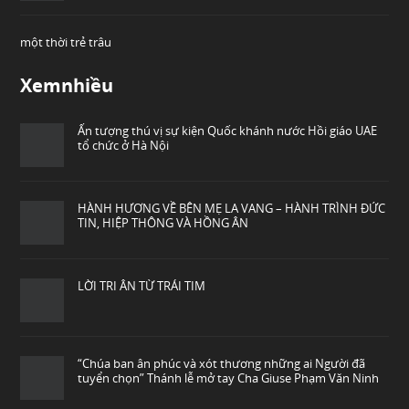
một thời trẻ trâu
Xemnhiều
Ấn tượng thú vị sự kiện Quốc khánh nước Hồi giáo UAE
tổ chức ở Hà Nội
HÀNH HƯƠNG VỀ BÊN MẸ LA VANG – HÀNH TRÌNH ĐỨC
TIN, HIỆP THÔNG VÀ HỒNG ÂN
LỜI TRI ÂN TỪ TRÁI TIM
“Chúa ban ân phúc và xót thương những ai Người đã
tuyển chọn” Thánh lễ mở tay Cha Giuse Phạm Văn Ninh