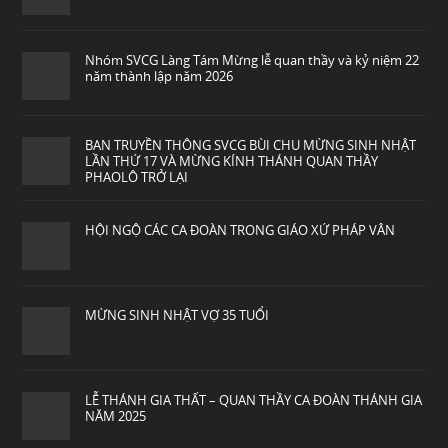
Nhóm SVCG Làng Tám Mừng lễ quan thầy và kỷ niệm 22
năm thành lập năm 2026
BAN TRUYỀN THÔNG SVCG BÙI CHU MỪNG SINH NHẬT
LẦN THỨ 17 VÀ MỪNG KÍNH THÁNH QUAN THẦY
PHAOLÔ TRỞ LẠI
HỘI NGỘ CÁC CA ĐOÀN TRONG GIÁO XỨ PHÁP VÂN
MỪNG SINH NHẬT VỢ 35 TUỔI
LỄ THÁNH GIA THẤT – QUAN THẦY CA ĐOÀN THÁNH GIA
NĂM 2025