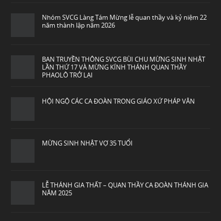
Nhóm SVCG Làng Tám Mừng lễ quan thầy và kỷ niệm 22
năm thành lập năm 2026
BAN TRUYỀN THÔNG SVCG BÙI CHU MỪNG SINH NHẬT
LẦN THỨ 17 VÀ MỪNG KÍNH THÁNH QUAN THẦY
PHAOLÔ TRỞ LẠI
HỘI NGỘ CÁC CA ĐOÀN TRONG GIÁO XỨ PHÁP VÂN
MỪNG SINH NHẬT VỢ 35 TUỔI
LỄ THÁNH GIA THẤT – QUAN THẦY CA ĐOÀN THÁNH GIA
NĂM 2025