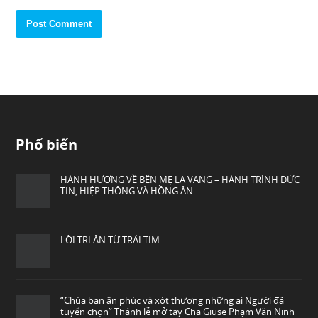
Phổ biến
HÀNH HƯƠNG VỀ BÊN MẸ LA VANG – HÀNH TRÌNH ĐỨC
TIN, HIỆP THÔNG VÀ HỒNG ÂN
LỜI TRI ÂN TỪ TRÁI TIM
“Chúa ban ân phúc và xót thương những ai Người đã
tuyển chọn” Thánh lễ mở tay Cha Giuse Phạm Văn Ninh