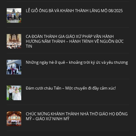
LỄ GIỖ ÔNG BÀ VÀ KHÁNH THÀNH LĂNG MỘ 08/2025
CA ĐOÀN THÁNH GIA GIÁO XỨ PHÁP VÂN HÀNH
HƯƠNG NĂM THÁNH – HÀNH TRÌNH VỀ NGUỒN ĐỨC
TIN
Những ngày hè ở quê – khoảng trời ký ức và yêu thương
Đám cưới cháu Tiến – Một chuyến đi đầy cảm xúc!
CHÚC MỪNG KHÁNH THÀNH NHÀ THỜ GIÁO HỌ ĐÔNG
MỸ – GIÁO XỨ NINH MỸ