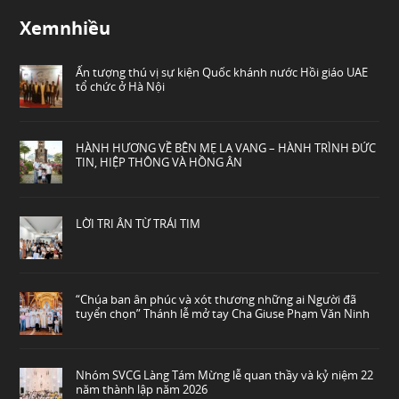
Xemnhiều
Ấn tượng thú vị sự kiện Quốc khánh nước Hồi giáo UAE
tổ chức ở Hà Nội
HÀNH HƯƠNG VỀ BÊN MẸ LA VANG – HÀNH TRÌNH ĐỨC
TIN, HIỆP THÔNG VÀ HỒNG ÂN
LỜI TRI ÂN TỪ TRÁI TIM
“Chúa ban ân phúc và xót thương những ai Người đã
tuyển chọn” Thánh lễ mở tay Cha Giuse Phạm Văn Ninh
Nhóm SVCG Làng Tám Mừng lễ quan thầy và kỷ niệm 22
năm thành lập năm 2026