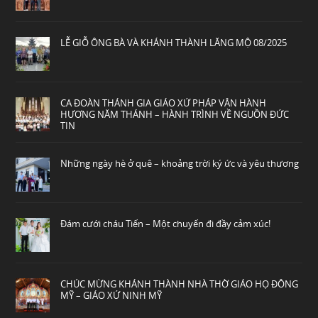
LỄ GIỖ ÔNG BÀ VÀ KHÁNH THÀNH LĂNG MỘ 08/2025
CA ĐOÀN THÁNH GIA GIÁO XỨ PHÁP VÂN HÀNH
HƯƠNG NĂM THÁNH – HÀNH TRÌNH VỀ NGUỒN ĐỨC
TIN
Những ngày hè ở quê – khoảng trời ký ức và yêu thương
Đám cưới cháu Tiến – Một chuyến đi đầy cảm xúc!
CHÚC MỪNG KHÁNH THÀNH NHÀ THỜ GIÁO HỌ ĐÔNG
MỸ – GIÁO XỨ NINH MỸ