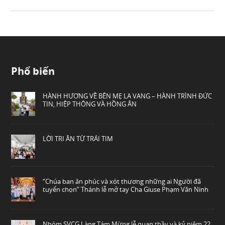
Phổ biến
HÀNH HƯƠNG VỀ BÊN MẸ LA VANG – HÀNH TRÌNH ĐỨC
TIN, HIỆP THÔNG VÀ HỒNG ÂN
LỜI TRI ÂN TỪ TRÁI TIM
“Chúa ban ân phúc và xót thương những ai Người đã
tuyển chọn” Thánh lễ mở tay Cha Giuse Phạm Văn Ninh
Nhóm SVCG Làng Tám Mừng lễ quan thầy và kỷ niệm 22