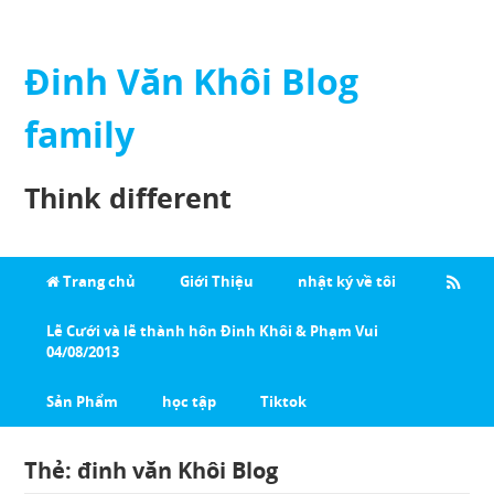
Đinh Văn Khôi Blog
family
Think different
Trang chủ
Giới Thiệu
nhật ký về tôi
Lễ Cưới và lễ thành hôn Đinh Khôi & Phạm Vui
04/08/2013
Sản Phẩm
học tập
Tiktok
Thẻ:
đinh văn Khôi Blog