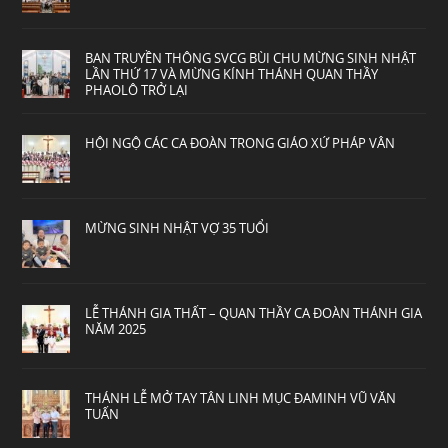
BAN TRUYỀN THÔNG SVCG BÙI CHU MỪNG SINH NHẬT
LẦN THỨ 17 VÀ MỪNG KÍNH THÁNH QUAN THẦY
PHAOLÔ TRỞ LẠI
HỘI NGỘ CÁC CA ĐOÀN TRONG GIÁO XỨ PHÁP VÂN
MỪNG SINH NHẬT VỢ 35 TUỔI
LỄ THÁNH GIA THẤT – QUAN THẦY CA ĐOÀN THÁNH GIA
NĂM 2025
THÁNH LỄ MỞ TAY TÂN LINH MỤC ĐAMINH VŨ VĂN
TUẤN