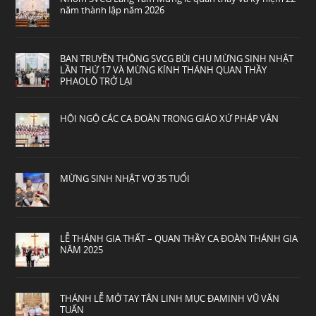
năm thành lập năm 2026
BAN TRUYỀN THÔNG SVCG BÙI CHU MỪNG SINH NHẬT
LẦN THỨ 17 VÀ MỪNG KÍNH THÁNH QUAN THẦY
PHAOLÔ TRỞ LẠI
HỘI NGỘ CÁC CA ĐOÀN TRONG GIÁO XỨ PHÁP VÂN
MỪNG SINH NHẬT VỢ 35 TUỔI
LỄ THÁNH GIA THẤT – QUAN THẦY CA ĐOÀN THÁNH GIA
NĂM 2025
THÁNH LỄ MỞ TAY TÂN LINH MỤC ĐAMINH VŨ VĂN
TUẤN