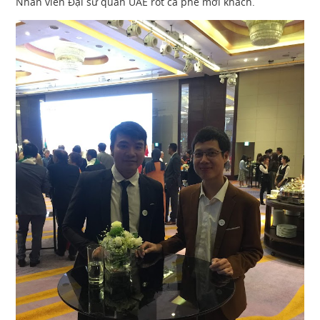
Nhân viên Đại sứ quán UAE rót cà phê mời khách.