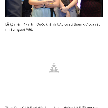
Lễ kỷ niệm 47 năm Quốc khánh UAE có sự tham dự của rất
nhiều người Việt.
Theo Đại sứ UAE tại Việt Nam, hàng không UAE đã mở các