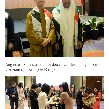
Ông Phạm Bình Đàm (người đeo ca-vát đỏ) – nguyên Đại sứ
Việt Nam tại UAE, dự lễ kỷ niệm.