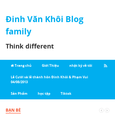
Đinh Văn Khôi Blog
family
Think different
Trang chủ
Giới Thiệu
nhật ký về tôi
Lễ Cưới và lễ thành hôn Đinh Khôi & Phạm Vui
04/08/2013
Sản Phẩm
học tập
Tiktok
BẠN BÈ