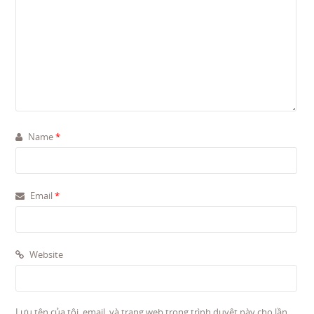
Name
*
Email
*
Website
Lưu tên của tôi, email, và trang web trong trình duyệt này cho lần