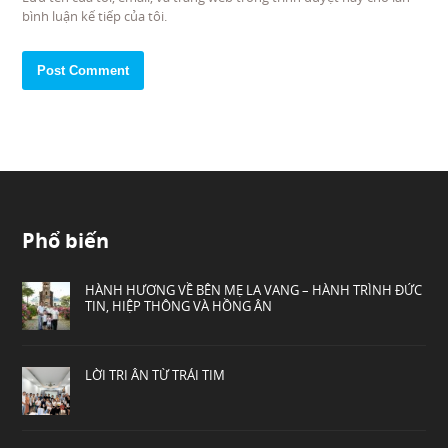
bình luận kế tiếp của tôi.
Phổ biến
HÀNH HƯƠNG VỀ BÊN MẸ LA VANG – HÀNH TRÌNH ĐỨC
TIN, HIỆP THÔNG VÀ HỒNG ÂN
LỜI TRI ÂN TỪ TRÁI TIM