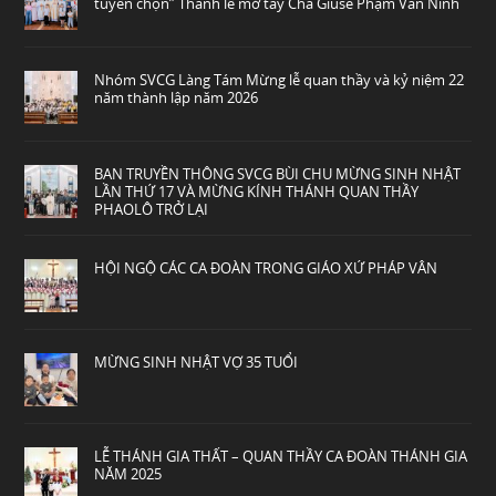
tuyển chọn” Thánh lễ mở tay Cha Giuse Phạm Văn Ninh
Nhóm SVCG Làng Tám Mừng lễ quan thầy và kỷ niệm 22
năm thành lập năm 2026
BAN TRUYỀN THÔNG SVCG BÙI CHU MỪNG SINH NHẬT
LẦN THỨ 17 VÀ MỪNG KÍNH THÁNH QUAN THẦY
PHAOLÔ TRỞ LẠI
HỘI NGỘ CÁC CA ĐOÀN TRONG GIÁO XỨ PHÁP VÂN
MỪNG SINH NHẬT VỢ 35 TUỔI
LỄ THÁNH GIA THẤT – QUAN THẦY CA ĐOÀN THÁNH GIA
NĂM 2025