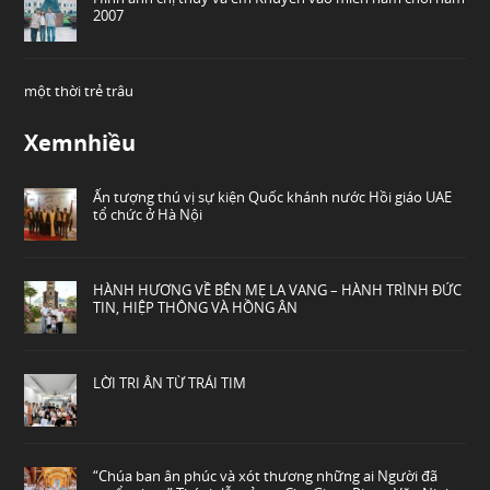
2007
một thời trẻ trâu
Xemnhiều
Ấn tượng thú vị sự kiện Quốc khánh nước Hồi giáo UAE
tổ chức ở Hà Nội
HÀNH HƯƠNG VỀ BÊN MẸ LA VANG – HÀNH TRÌNH ĐỨC
TIN, HIỆP THÔNG VÀ HỒNG ÂN
LỜI TRI ÂN TỪ TRÁI TIM
“Chúa ban ân phúc và xót thương những ai Người đã