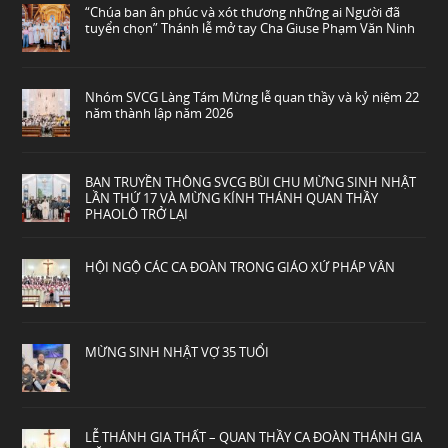
“Chúa ban ân phúc và xót thương những ai Người đã
tuyển chọn” Thánh lễ mở tay Cha Giuse Phạm Văn Ninh
Nhóm SVCG Làng Tám Mừng lễ quan thầy và kỷ niệm 22
năm thành lập năm 2026
BAN TRUYỀN THÔNG SVCG BÙI CHU MỪNG SINH NHẬT
LẦN THỨ 17 VÀ MỪNG KÍNH THÁNH QUAN THẦY
PHAOLÔ TRỞ LẠI
HỘI NGỘ CÁC CA ĐOÀN TRONG GIÁO XỨ PHÁP VÂN
MỪNG SINH NHẬT VỢ 35 TUỔI
LỄ THÁNH GIA THẤT – QUAN THẦY CA ĐOÀN THÁNH GIA