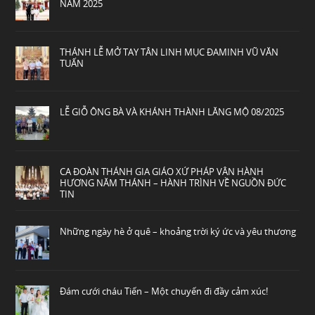
NĂM 2025
THÁNH LỄ MỞ TAY TÂN LINH MỤC ĐAMINH VŨ VĂN
TUẤN
LỄ GIỖ ÔNG BÀ VÀ KHÁNH THÀNH LĂNG MỘ 08/2025
CA ĐOÀN THÁNH GIA GIÁO XỨ PHÁP VÂN HÀNH
HƯƠNG NĂM THÁNH – HÀNH TRÌNH VỀ NGUỒN ĐỨC
TIN
Những ngày hè ở quê – khoảng trời ký ức và yêu thương
Đám cưới cháu Tiến – Một chuyến đi đầy cảm xúc!