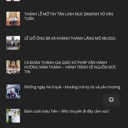
THÁNH LỄ MỞ TAY TÂN LINH MỤC ĐAMINH VŨ VĂN
TUẤN
LỄ GIỖ ÔNG BÀ VÀ KHÁNH THÀNH LĂNG MỘ 08/2025
CA ĐOÀN THÁNH GIA GIÁO XỨ PHÁP VÂN HÀNH
HƯƠNG NĂM THÁNH – HÀNH TRÌNH VỀ NGUỒN ĐỨC
TIN
Những ngày hè ở quê – khoảng trời ký ức và yêu thương
Đám cưới cháu Tiến – Một chuyến đi đầy cảm xúc!