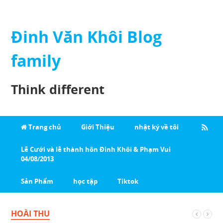
Đinh Văn Khôi Blog
family
Think different
Trang chủ
Giới Thiệu
nhật ký về tôi
Lễ Cưới và lễ thành hôn Đinh Khôi & Phạm Vui
04/08/2013
Sản Phẩm
học tập
Tiktok
HOÀI THU