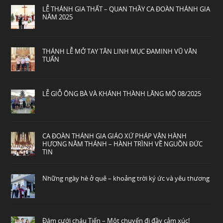
LỄ THÁNH GIA THẤT – QUAN THẦY CA ĐOÀN THÁNH GIA
NĂM 2025
THÁNH LỄ MỞ TAY TÂN LINH MỤC ĐAMINH VŨ VĂN
TUẤN
LỄ GIỖ ÔNG BÀ VÀ KHÁNH THÀNH LĂNG MỘ 08/2025
CA ĐOÀN THÁNH GIA GIÁO XỨ PHÁP VÂN HÀNH
HƯƠNG NĂM THÁNH – HÀNH TRÌNH VỀ NGUỒN ĐỨC
TIN
Những ngày hè ở quê – khoảng trời ký ức và yêu thương
Đám cưới cháu Tiến – Một chuyến đi đầy cảm xúc!