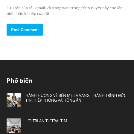
Lưu tên của tôi, email, và trang web trong trình duyệt này cho lần
bình luận kế tiếp của tôi.
Phổ biến
HÀNH HƯƠNG VỀ BÊN MẸ LA VANG – HÀNH TRÌNH ĐỨC
TIN, HIỆP THÔNG VÀ HỒNG ÂN
LỜI TRI ÂN TỪ TRÁI TIM