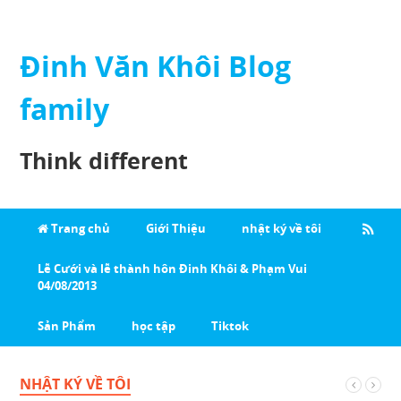
Đinh Văn Khôi Blog
family
Think different
Trang chủ
Giới Thiệu
nhật ký về tôi
Lễ Cưới và lễ thành hôn Đinh Khôi & Phạm Vui
04/08/2013
Sản Phẩm
học tập
Tiktok
NHẬT KÝ VỀ TÔI