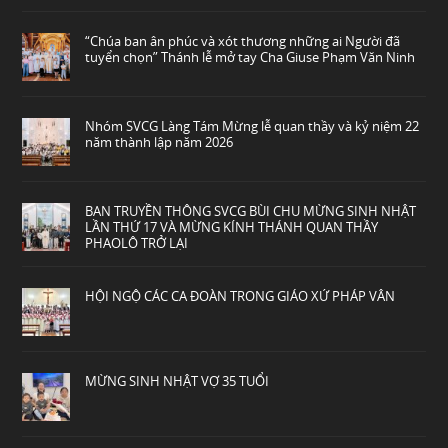
“Chúa ban ân phúc và xót thương những ai Người đã
tuyển chọn” Thánh lễ mở tay Cha Giuse Phạm Văn Ninh
Nhóm SVCG Làng Tám Mừng lễ quan thầy và kỷ niệm 22
năm thành lập năm 2026
BAN TRUYỀN THÔNG SVCG BÙI CHU MỪNG SINH NHẬT
LẦN THỨ 17 VÀ MỪNG KÍNH THÁNH QUAN THẦY
PHAOLÔ TRỞ LẠI
HỘI NGỘ CÁC CA ĐOÀN TRONG GIÁO XỨ PHÁP VÂN
MỪNG SINH NHẬT VỢ 35 TUỔI