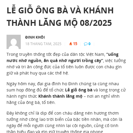
LỄ GIỖ ÔNG BÀ VÀ KHÁNH
THÀNH LĂNG MỘ 08/2025
ĐINH KHÔI
15
18 THÁNG TÁM, 2025
|
|
0
|
Trong truyền thống tốt đẹp của dân tộc Việt Nam,
“uống
nước nhớ nguồn, ăn quả nhớ người trồng cây”
, việc tưởng
nhớ và tri ân công đức của tổ tiên luôn được con cháu gìn
giữ và phát huy qua các thế hệ.
Ngày hôm nay, đại gia đình họ Đinh chúng ta cùng nhau
sum họp đông đủ để tổ chức
Lễ giỗ ông bà
và long trọng cử
hành nghi thức
Khánh thành lăng mộ
– nơi an nghỉ vĩnh
hằng của ông bà, tổ tiên.
Đây không chỉ là dịp để con cháu dâng nén hương thơm
tưởng nhớ công lao trời biển của bậc tiền nhân, mà còn là
ngày để mỗi người cùng nhìn lại cội nguồn, củng cố tinh
thần hiếu đạo và gìn giữ truyền thống gia phong.