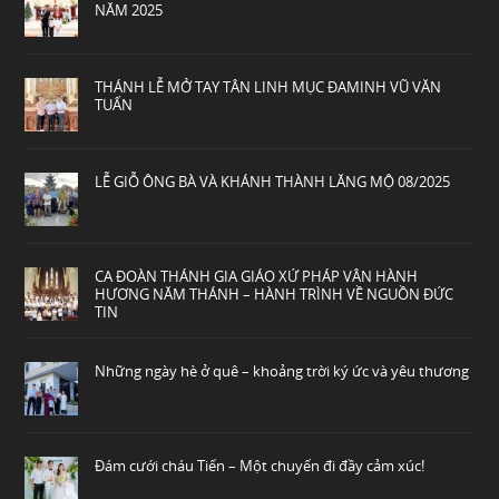
NĂM 2025
THÁNH LỄ MỞ TAY TÂN LINH MỤC ĐAMINH VŨ VĂN
TUẤN
LỄ GIỖ ÔNG BÀ VÀ KHÁNH THÀNH LĂNG MỘ 08/2025
CA ĐOÀN THÁNH GIA GIÁO XỨ PHÁP VÂN HÀNH
HƯƠNG NĂM THÁNH – HÀNH TRÌNH VỀ NGUỒN ĐỨC
TIN
Những ngày hè ở quê – khoảng trời ký ức và yêu thương
Đám cưới cháu Tiến – Một chuyến đi đầy cảm xúc!