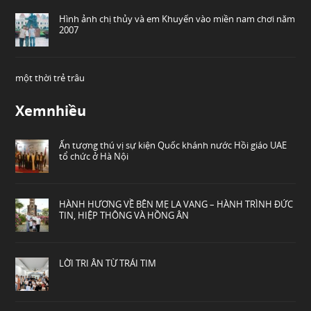
Hình ảnh chị thủy và em Khuyến vào miền nam chơi năm
2007
một thời trẻ trâu
Xemnhiều
Ấn tượng thú vị sự kiện Quốc khánh nước Hồi giáo UAE
tổ chức ở Hà Nội
HÀNH HƯƠNG VỀ BÊN MẸ LA VANG – HÀNH TRÌNH ĐỨC
TIN, HIỆP THÔNG VÀ HỒNG ÂN
LỜI TRI ÂN TỪ TRÁI TIM