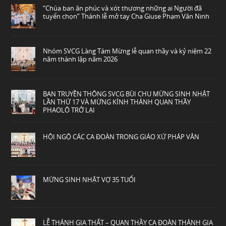
“Chúa ban ân phúc và xót thương những ai Người đã
tuyển chọn” Thánh lễ mở tay Cha Giuse Phạm Văn Ninh
Nhóm SVCG Làng Tám Mừng lễ quan thầy và kỷ niệm 22
năm thành lập năm 2026
BAN TRUYỀN THÔNG SVCG BÙI CHU MỪNG SINH NHẬT
LẦN THỨ 17 VÀ MỪNG KÍNH THÁNH QUAN THẦY
PHAOLÔ TRỞ LẠI
HỘI NGỘ CÁC CA ĐOÀN TRONG GIÁO XỨ PHÁP VÂN
MỪNG SINH NHẬT VỢ 35 TUỔI
LỄ THÁNH GIA THẤT – QUAN THẦY CA ĐOÀN THÁNH GIA