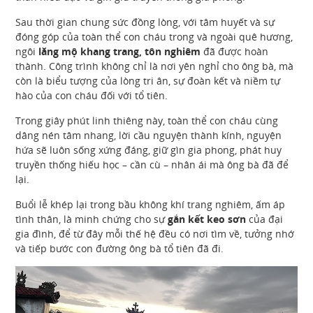
Sau thời gian chung sức đồng lòng, với tâm huyết và sự
đóng góp của toàn thể con cháu trong và ngoài quê hương,
ngôi
lăng mộ khang trang, tôn nghiêm
đã được hoàn
thành. Công trình không chỉ là nơi yên nghỉ cho ông bà, mà
còn là biểu tượng của lòng tri ân, sự đoàn kết và niềm tự
hào của con cháu đối với tổ tiên.
Trong giây phút linh thiêng này, toàn thể con cháu cùng
dâng nén tâm nhang, lời cầu nguyện thành kính, nguyện
hứa sẽ luôn sống xứng đáng, giữ gìn gia phong, phát huy
truyền thống hiếu học – cần cù – nhân ái mà ông bà đã để
lại.
Buổi lễ khép lại trong bầu không khí trang nghiêm, ấm áp
tình thân, là minh chứng cho sự
gắn kết keo sơn
của đại
gia đình, để từ đây mỗi thế hệ đều có nơi tìm về, tưởng nhớ
và tiếp bước con đường ông bà tổ tiên đã đi.