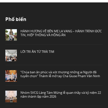
Phổ biến
HÀNH HƯƠNG VỀ BÊN MẸ LA VANG – HÀNH TRÌNH ĐỨC
TIN, HIỆP THÔNG VÀ HỒNG ÂN
LỜI TRI ÂN TỪ TRÁI TIM
“Chúa ban ân phúc và xót thương những ai Người đã
tuyển chọn” Thánh lễ mở tay Cha Giuse Phạm Văn Ninh
Nhóm SVCG Làng Tám Mừng lễ quan thầy và kỷ niệm 22
năm thành lập năm 2026