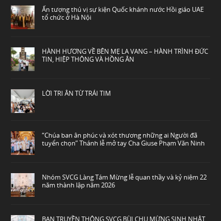
Ấn tượng thú vị sự kiện Quốc khánh nước Hồi giáo UAE
tổ chức ở Hà Nội
HÀNH HƯƠNG VỀ BÊN MẸ LA VANG – HÀNH TRÌNH ĐỨC
TIN, HIỆP THÔNG VÀ HỒNG ÂN
LỜI TRI ÂN TỪ TRÁI TIM
“Chúa ban ân phúc và xót thương những ai Người đã
tuyển chọn” Thánh lễ mở tay Cha Giuse Phạm Văn Ninh
Nhóm SVCG Làng Tám Mừng lễ quan thầy và kỷ niệm 22
năm thành lập năm 2026
BAN TRUYỀN THÔNG SVCG BÙI CHU MỪNG SINH NHẬT