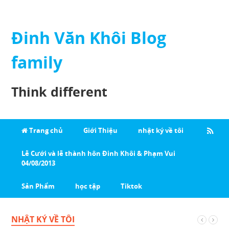
Đinh Văn Khôi Blog
family
Think different
Trang chủ
Giới Thiệu
nhật ký về tôi
Lễ Cưới và lễ thành hôn Đinh Khôi & Phạm Vui
04/08/2013
Sản Phẩm
học tập
Tiktok
NHẬT KÝ VỀ TÔI