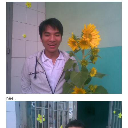
hee..