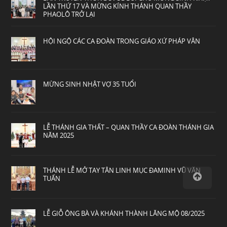
LẦN THỨ 17 VÀ MỪNG KÍNH THÁNH QUAN THẦY
PHAOLÔ TRỞ LẠI
HỘI NGỘ CÁC CA ĐOÀN TRONG GIÁO XỨ PHÁP VÂN
MỪNG SINH NHẬT VỢ 35 TUỔI
LỄ THÁNH GIA THẤT – QUAN THẦY CA ĐOÀN THÁNH GIA
NĂM 2025
THÁNH LỄ MỞ TAY TÂN LINH MỤC ĐAMINH VŨ VĂN
TUẤN
LỄ GIỖ ÔNG BÀ VÀ KHÁNH THÀNH LĂNG MỘ 08/2025