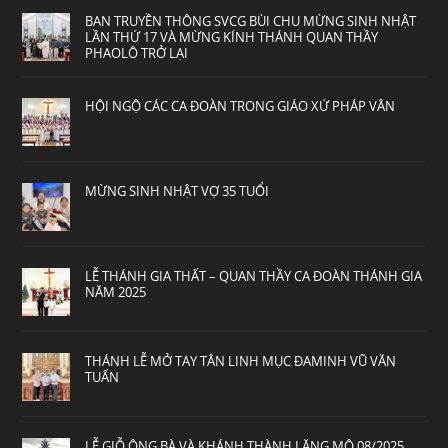
BAN TRUYỀN THÔNG SVCG BÙI CHU MỪNG SINH NHẬT
LẦN THỨ 17 VÀ MỪNG KÍNH THÁNH QUAN THẦY
PHAOLÔ TRỞ LẠI
HỘI NGỘ CÁC CA ĐOÀN TRONG GIÁO XỨ PHÁP VÂN
MỪNG SINH NHẬT VỢ 35 TUỔI
LỄ THÁNH GIA THẤT – QUAN THẦY CA ĐOÀN THÁNH GIA
NĂM 2025
THÁNH LỄ MỞ TAY TÂN LINH MỤC ĐAMINH VŨ VĂN
TUẤN
LỄ GIỖ ÔNG BÀ VÀ KHÁNH THÀNH LĂNG MỘ 08/2025