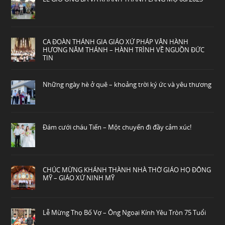
CA ĐOÀN THÁNH GIA GIÁO XỨ PHÁP VÂN HÀNH
HƯƠNG NĂM THÁNH – HÀNH TRÌNH VỀ NGUỒN ĐỨC
TIN
Những ngày hè ở quê – khoảng trời ký ức và yêu thương
Đám cưới cháu Tiến – Một chuyến đi đầy cảm xúc!
CHÚC MỪNG KHÁNH THÀNH NHÀ THỜ GIÁO HỌ ĐÔNG
MỸ – GIÁO XỨ NINH MỸ
Lễ Mừng Thọ Bố Vợ – Ông Ngoại Kính Yêu Tròn 75 Tuổi