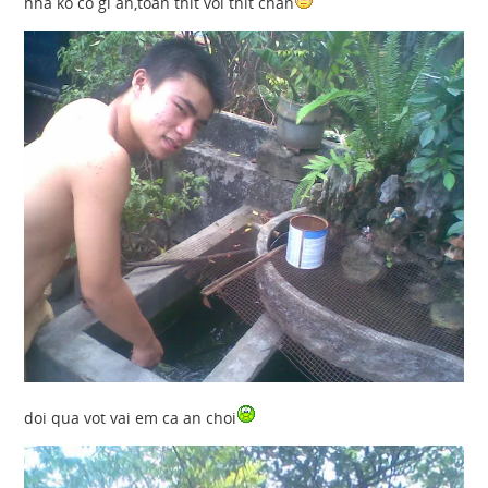
nha ko co gi an,toan thit voi thit chan
doi qua vot vai em ca an choi