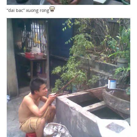
“dai bac” xuong rong