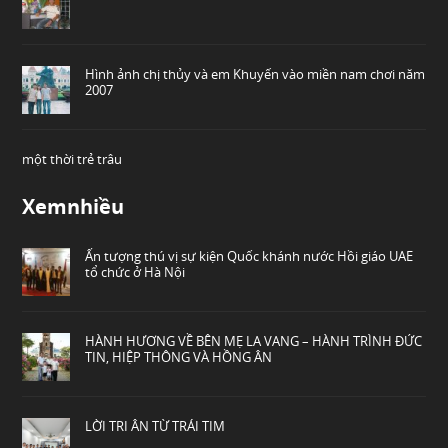
Hình ảnh chị thủy và em Khuyến vào miền nam chơi năm
2007
một thời trẻ trâu
Xemnhiều
Ấn tượng thú vị sự kiện Quốc khánh nước Hồi giáo UAE
tổ chức ở Hà Nội
HÀNH HƯƠNG VỀ BÊN MẸ LA VANG – HÀNH TRÌNH ĐỨC
TIN, HIỆP THÔNG VÀ HỒNG ÂN
LỜI TRI ÂN TỪ TRÁI TIM