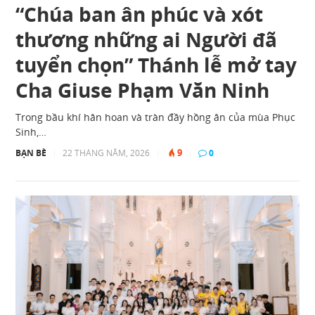
“Chúa ban ân phúc và xót
thương những ai Người đã
tuyển chọn” Thánh lễ mở tay
Cha Giuse Phạm Văn Ninh
Trong bầu khí hân hoan và tràn đầy hồng ân của mùa Phục
Sinh,…
9
BẠN BÈ
|
22 THÁNG NĂM, 2026
|
|
0