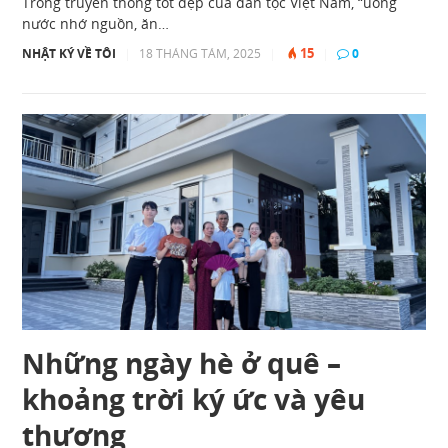
Trong truyền thống tốt đẹp của dân tộc Việt Nam, “uống
nước nhớ nguồn, ăn…
15
NHẬT KÝ VỀ TÔI
|
18 THÁNG TÁM, 2025
|
|
0
Những ngày hè ở quê –
khoảng trời ký ức và yêu
thương