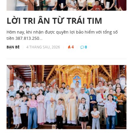
LỜI TRI ÂN TỪ TRÁI TIM
Hôm nay, khi nhận được quyền lợi bảo hiểm với tổng số
tiền 387.813.250…
4
BẠN BÈ
|
4 THÁNG SÁU, 2026
|
|
0