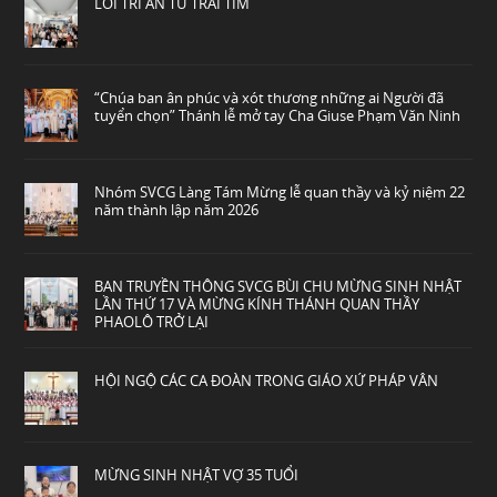
LỜI TRI ÂN TỪ TRÁI TIM
“Chúa ban ân phúc và xót thương những ai Người đã
tuyển chọn” Thánh lễ mở tay Cha Giuse Phạm Văn Ninh
Nhóm SVCG Làng Tám Mừng lễ quan thầy và kỷ niệm 22
năm thành lập năm 2026
BAN TRUYỀN THÔNG SVCG BÙI CHU MỪNG SINH NHẬT
LẦN THỨ 17 VÀ MỪNG KÍNH THÁNH QUAN THẦY
PHAOLÔ TRỞ LẠI
HỘI NGỘ CÁC CA ĐOÀN TRONG GIÁO XỨ PHÁP VÂN
MỪNG SINH NHẬT VỢ 35 TUỔI