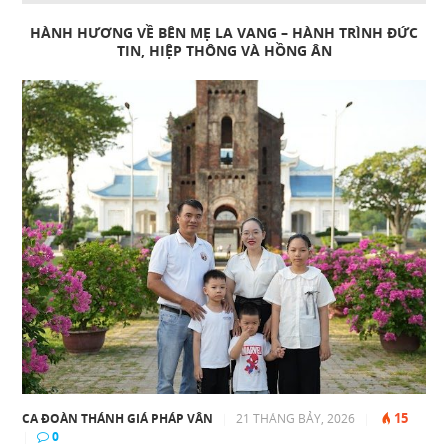
HÀNH HƯƠNG VỀ BÊN MẸ LA VANG – HÀNH TRÌNH ĐỨC
TIN, HIỆP THÔNG VÀ HỒNG ÂN
15
CA ĐOÀN THÁNH GIÁ PHÁP VÂN
|
21 THÁNG BẢY, 2026
|
|
0