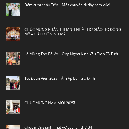
Đám cưới cháu Tiến – Một chuyến đi đầy cảm xúc!
CHÚC MỪNG KHÁNH THÀNH NHÀ THỜ GIÁO HỌ ĐÔNG
MỸ – GIÁO XỨ NINH MỸ
Lễ Mừng Thọ Bố Vợ – Ông Ngoại Kính Yêu Tròn 75 Tuổi
Tết Đoàn Viên 2025 – Ấm Áp Bên Gia Đình
CHÚC MỪNG NĂM MỚI 2025!
Chúc mừng sinh nhật vợ yêu lần thứ 34