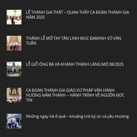
LỄ THÁNH GIA THẤT – QUAN THẦY CA ĐOÀN THÁNH GIA
NĂM 2025
THÁNH LỄ MỞ TAY TÂN LINH MỤC ĐAMINH VŨ VĂN
TUẤN
LỄ GIỖ ÔNG BÀ VÀ KHÁNH THÀNH LĂNG MỘ 08/2025
CA ĐOÀN THÁNH GIA GIÁO XỨ PHÁP VÂN HÀNH
HƯƠNG NĂM THÁNH – HÀNH TRÌNH VỀ NGUỒN ĐỨC
TIN
Những ngày hè ở quê – khoảng trời ký ức và yêu thương