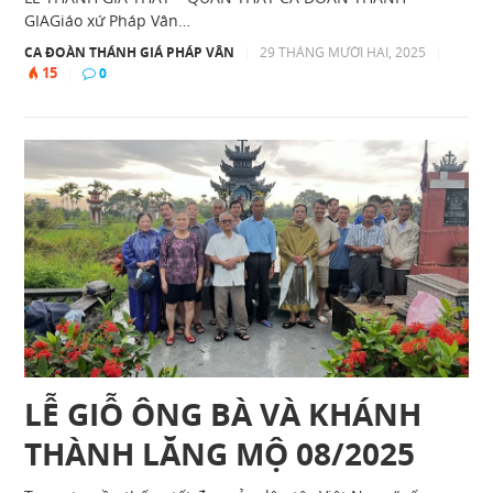
GIAGiáo xứ Pháp Vân…
CA ĐOÀN THÁNH GIÁ PHÁP VÂN
|
29 THÁNG MƯỜI HAI, 2025
|
15
|
0
LỄ GIỖ ÔNG BÀ VÀ KHÁNH
THÀNH LĂNG MỘ 08/2025