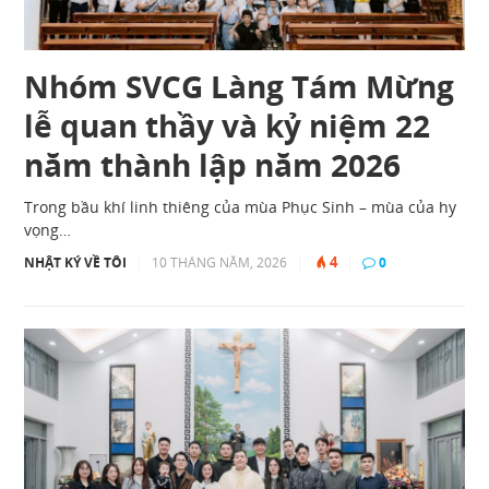
Nhóm SVCG Làng Tám Mừng
lễ quan thầy và kỷ niệm 22
năm thành lập năm 2026
Trong bầu khí linh thiêng của mùa Phục Sinh – mùa của hy
vọng…
4
NHẬT KÝ VỀ TÔI
|
10 THÁNG NĂM, 2026
|
|
0