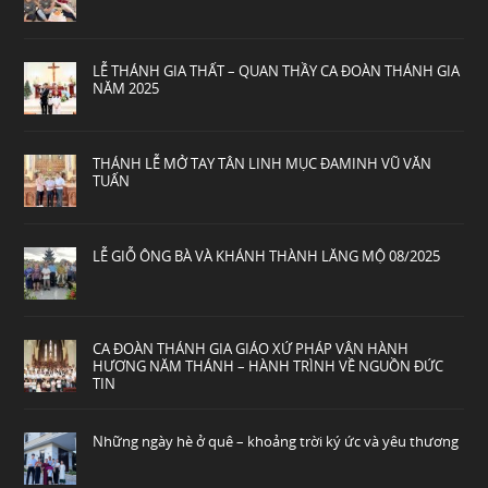
LỄ THÁNH GIA THẤT – QUAN THẦY CA ĐOÀN THÁNH GIA
NĂM 2025
THÁNH LỄ MỞ TAY TÂN LINH MỤC ĐAMINH VŨ VĂN
TUẤN
LỄ GIỖ ÔNG BÀ VÀ KHÁNH THÀNH LĂNG MỘ 08/2025
CA ĐOÀN THÁNH GIA GIÁO XỨ PHÁP VÂN HÀNH
HƯƠNG NĂM THÁNH – HÀNH TRÌNH VỀ NGUỒN ĐỨC
TIN
Những ngày hè ở quê – khoảng trời ký ức và yêu thương