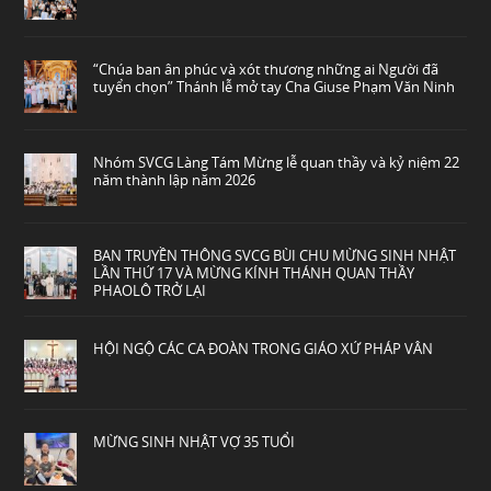
“Chúa ban ân phúc và xót thương những ai Người đã
tuyển chọn” Thánh lễ mở tay Cha Giuse Phạm Văn Ninh
Nhóm SVCG Làng Tám Mừng lễ quan thầy và kỷ niệm 22
năm thành lập năm 2026
BAN TRUYỀN THÔNG SVCG BÙI CHU MỪNG SINH NHẬT
LẦN THỨ 17 VÀ MỪNG KÍNH THÁNH QUAN THẦY
PHAOLÔ TRỞ LẠI
HỘI NGỘ CÁC CA ĐOÀN TRONG GIÁO XỨ PHÁP VÂN
MỪNG SINH NHẬT VỢ 35 TUỔI