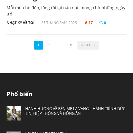
Mỗi mùa hè đến, lòng tôi lại náo nức mong chờ những ngày
trở…
17
NHẬT KÝ VỀ TÔI
|
25 THÁNG SÁU, 2025
|
|
0
1
2
…
8
NEXT →
Phổ biến
HÀNH HƯƠNG VỀ BÊN MẸ LA VANG – HÀNH TRÌNH ĐỨC
TIN, HIỆP THÔNG VÀ HỒNG ÂN