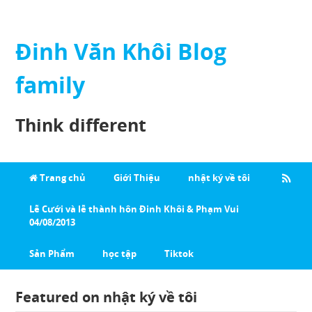
Đinh Văn Khôi Blog
family
Think different
Trang chủ
Giới Thiệu
nhật ký về tôi
Lễ Cưới và lễ thành hôn Đinh Khôi & Phạm Vui
04/08/2013
Sản Phẩm
học tập
Tiktok
Featured on nhật ký về tôi