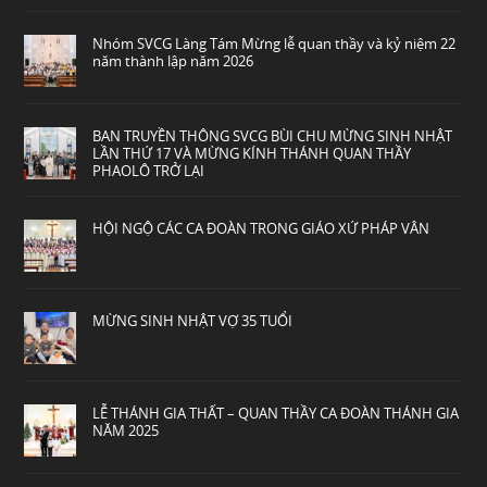
Nhóm SVCG Làng Tám Mừng lễ quan thầy và kỷ niệm 22
năm thành lập năm 2026
BAN TRUYỀN THÔNG SVCG BÙI CHU MỪNG SINH NHẬT
LẦN THỨ 17 VÀ MỪNG KÍNH THÁNH QUAN THẦY
PHAOLÔ TRỞ LẠI
HỘI NGỘ CÁC CA ĐOÀN TRONG GIÁO XỨ PHÁP VÂN
MỪNG SINH NHẬT VỢ 35 TUỔI
LỄ THÁNH GIA THẤT – QUAN THẦY CA ĐOÀN THÁNH GIA
NĂM 2025