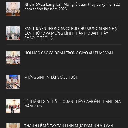
Nhóm SVCG Làng Tám Mừng lễ quan thầy và kỷ niệm 22
năm thành lập năm 2026
BAN TRUYỀN THÔNG SVCG BÙI CHU MỪNG SINH NHẬT
LẦN THỨ 17 VÀ MỪNG KÍNH THÁNH QUAN THẦY
PHAOLÔ TRỞ LẠI
HỘI NGỘ CÁC CA ĐOÀN TRONG GIÁO XỨ PHÁP VÂN
MỪNG SINH NHẬT VỢ 35 TUỔI
LỄ THÁNH GIA THẤT – QUAN THẦY CA ĐOÀN THÁNH GIA
NĂM 2025
THÁNH LỄ MỞ TAY TÂN LINH MỤC ĐAMINH VŨ VĂN