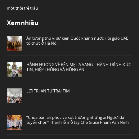
một thời trẻ trâu
Xemnhiều
Ấn tượng thú vị sự kiện Quốc khánh nước Hồi giáo UAE
tổ chức ở Hà Nội
HÀNH HƯƠNG VỀ BÊN MẸ LA VANG – HÀNH TRÌNH ĐỨC
TIN, HIỆP THÔNG VÀ HỒNG ÂN
LỜI TRI ÂN TỪ TRÁI TIM
“Chúa ban ân phúc và xót thương những ai Người đã
tuyển chọn” Thánh lễ mở tay Cha Giuse Phạm Văn Ninh