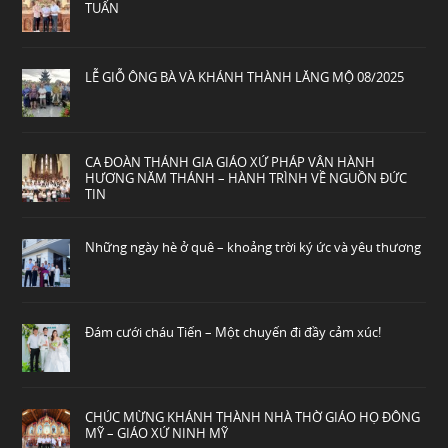
TUẤN
LỄ GIỖ ÔNG BÀ VÀ KHÁNH THÀNH LĂNG MỘ 08/2025
CA ĐOÀN THÁNH GIA GIÁO XỨ PHÁP VÂN HÀNH
HƯƠNG NĂM THÁNH – HÀNH TRÌNH VỀ NGUỒN ĐỨC
TIN
Những ngày hè ở quê – khoảng trời ký ức và yêu thương
Đám cưới cháu Tiến – Một chuyến đi đầy cảm xúc!
CHÚC MỪNG KHÁNH THÀNH NHÀ THỜ GIÁO HỌ ĐÔNG
MỸ – GIÁO XỨ NINH MỸ