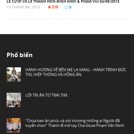
LỄ CƯỚI VÀ LỄ THÀNH HÔN ĐINH KHÔI & PHẠM VUI 04/08/2013
|
218
19 THÁNG BA, 2013
|
|
0
Phổ biến
HÀNH HƯƠNG VỀ BÊN MẸ LA VANG – HÀNH TRÌNH ĐỨC
TIN, HIỆP THÔNG VÀ HỒNG ÂN
LỜI TRI ÂN TỪ TRÁI TIM
“Chúa ban ân phúc và xót thương những ai Người đã
tuyển chọn” Thánh lễ mở tay Cha Giuse Phạm Văn Ninh