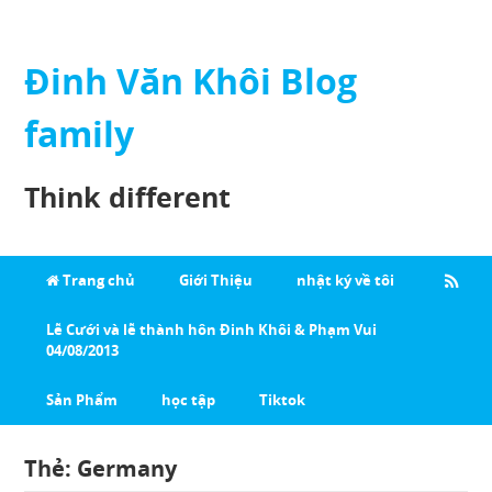
Đinh Văn Khôi Blog
family
Think different
Trang chủ
Giới Thiệu
nhật ký về tôi
Lễ Cưới và lễ thành hôn Đinh Khôi & Phạm Vui
04/08/2013
Sản Phẩm
học tập
Tiktok
Thẻ:
Germany