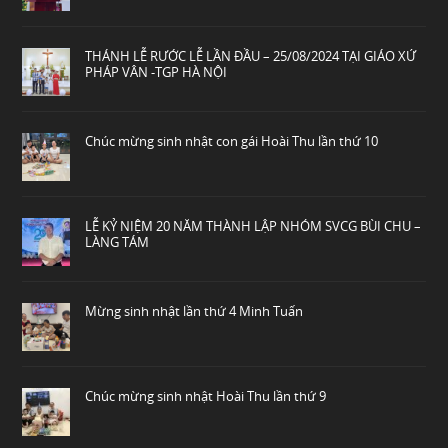
THÁNH LỄ RƯỚC LỄ LẦN ĐẦU – 25/08/2024 TẠI GIÁO XỨ
PHÁP VÂN -TGP HÀ NỘI
Chúc mừng sinh nhật con gái Hoài Thu lần thứ 10
LỄ KỶ NIỆM 20 NĂM THÀNH LẬP NHÓM SVCG BÙI CHU –
LÀNG TÁM
Mừng sinh nhật lần thứ 4 Minh Tuấn
Chúc mừng sinh nhật Hoài Thu lần thứ 9