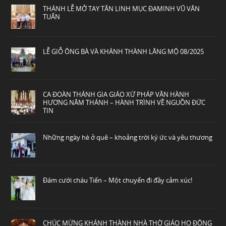
THÁNH LỄ MỞ TAY TÂN LINH MỤC ĐAMINH VŨ VĂN
TUẤN
LỄ GIỖ ÔNG BÀ VÀ KHÁNH THÀNH LĂNG MỘ 08/2025
CA ĐOÀN THÁNH GIA GIÁO XỨ PHÁP VÂN HÀNH
HƯƠNG NĂM THÁNH – HÀNH TRÌNH VỀ NGUỒN ĐỨC
TIN
Những ngày hè ở quê – khoảng trời ký ức và yêu thương
Đám cưới cháu Tiến – Một chuyến đi đầy cảm xúc!
CHÚC MỪNG KHÁNH THÀNH NHÀ THỜ GIÁO HỌ ĐÔNG