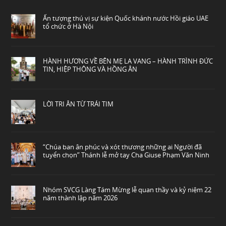
Ấn tượng thú vị sự kiện Quốc khánh nước Hồi giáo UAE
tổ chức ở Hà Nội
HÀNH HƯƠNG VỀ BÊN MẸ LA VANG – HÀNH TRÌNH ĐỨC
TIN, HIỆP THÔNG VÀ HỒNG ÂN
LỜI TRI ÂN TỪ TRÁI TIM
“Chúa ban ân phúc và xót thương những ai Người đã
tuyển chọn” Thánh lễ mở tay Cha Giuse Phạm Văn Ninh
Nhóm SVCG Làng Tám Mừng lễ quan thầy và kỷ niệm 22
năm thành lập năm 2026