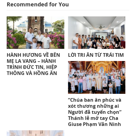
Recommended for You
HÀNH HƯƠNG VỀ BÊN
LỜI TRI ÂN TỪ TRÁI TIM
MẸ LA VANG – HÀNH
TRÌNH ĐỨC TIN, HIỆP
THÔNG VÀ HỒNG ÂN
“Chúa ban ân phúc và
xót thương những ai
Người đã tuyển chọn”
Thánh lễ mở tay Cha
Giuse Phạm Văn Ninh