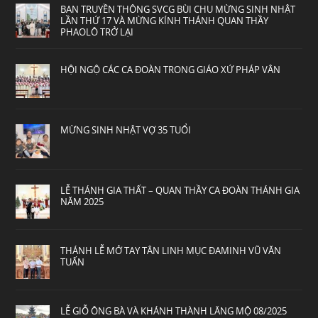
BAN TRUYỀN THÔNG SVCG BÙI CHU MỪNG SINH NHẬT
LẦN THỨ 17 VÀ MỪNG KÍNH THÁNH QUAN THẦY
PHAOLÔ TRỞ LẠI
HỘI NGỘ CÁC CA ĐOÀN TRONG GIÁO XỨ PHÁP VÂN
MỪNG SINH NHẬT VỢ 35 TUỔI
LỄ THÁNH GIA THẤT – QUAN THẦY CA ĐOÀN THÁNH GIA
NĂM 2025
THÁNH LỄ MỞ TAY TÂN LINH MỤC ĐAMINH VŨ VĂN
TUẤN
LỄ GIỖ ÔNG BÀ VÀ KHÁNH THÀNH LĂNG MỘ 08/2025