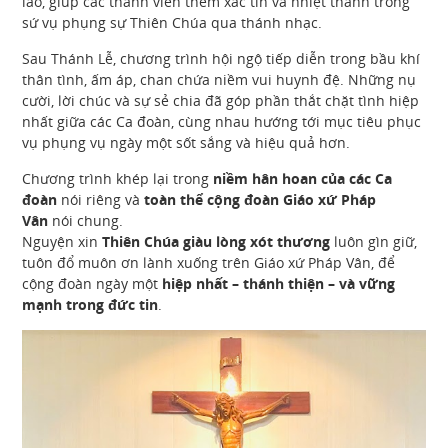
lao, giúp các thành viên thêm xác tín và nhiệt thành trong
sứ vụ phụng sự Thiên Chúa qua thánh nhạc.
Sau Thánh Lễ, chương trình hội ngộ tiếp diễn trong bầu khí
thân tình, ấm áp, chan chứa niềm vui huynh đệ. Những nụ
cười, lời chúc và sự sẻ chia đã góp phần thắt chặt tình hiệp
nhất giữa các Ca đoàn, cùng nhau hướng tới mục tiêu phục
vụ phụng vụ ngày một sốt sắng và hiệu quả hơn.
Chương trình khép lại trong
niềm hân hoan của các Ca
đoàn
nói riêng và
toàn thể cộng đoàn Giáo xứ Pháp
Vân
nói chung.
Nguyện xin
Thiên Chúa giàu lòng xót thương
luôn gìn giữ,
tuôn đổ muôn ơn lành xuống trên Giáo xứ Pháp Vân, để
cộng đoàn ngày một
hiệp nhất – thánh thiện – và vững
mạnh trong đức tin
.