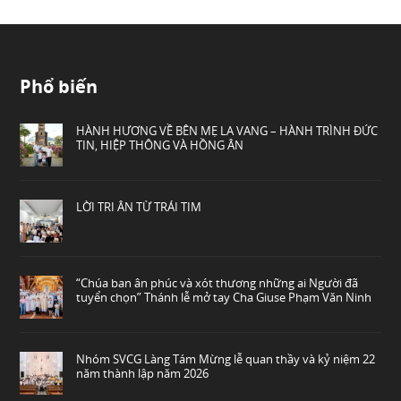
Phổ biến
HÀNH HƯƠNG VỀ BÊN MẸ LA VANG – HÀNH TRÌNH ĐỨC
TIN, HIỆP THÔNG VÀ HỒNG ÂN
LỜI TRI ÂN TỪ TRÁI TIM
“Chúa ban ân phúc và xót thương những ai Người đã
tuyển chọn” Thánh lễ mở tay Cha Giuse Phạm Văn Ninh
Nhóm SVCG Làng Tám Mừng lễ quan thầy và kỷ niệm 22
năm thành lập năm 2026