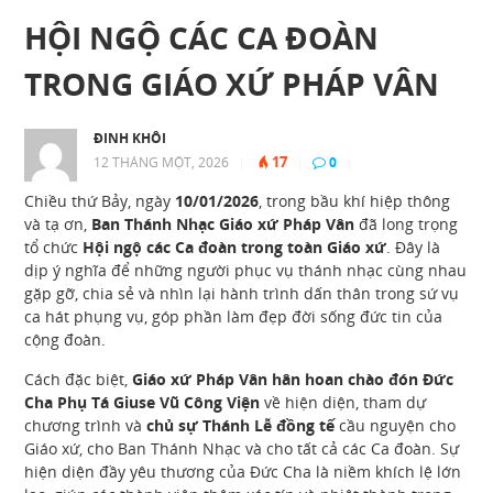
HỘI NGỘ CÁC CA ĐOÀN
TRONG GIÁO XỨ PHÁP VÂN
ĐINH KHÔI
17
12 THÁNG MỘT, 2026
|
|
0
|
Chiều thứ Bảy, ngày
10/01/2026
, trong bầu khí hiệp thông
và tạ ơn,
Ban Thánh Nhạc Giáo xứ Pháp Vân
đã long trọng
tổ chức
Hội ngộ các Ca đoàn trong toàn Giáo xứ
. Đây là
dịp ý nghĩa để những người phục vụ thánh nhạc cùng nhau
gặp gỡ, chia sẻ và nhìn lại hành trình dấn thân trong sứ vụ
ca hát phụng vụ, góp phần làm đẹp đời sống đức tin của
cộng đoàn.
Cách đặc biệt,
Giáo xứ Pháp Vân hân hoan chào đón Đức
Cha Phụ Tá Giuse Vũ Công Viện
về hiện diện, tham dự
chương trình và
chủ sự Thánh Lễ đồng tế
cầu nguyện cho
Giáo xứ, cho Ban Thánh Nhạc và cho tất cả các Ca đoàn. Sự
hiện diện đầy yêu thương của Đức Cha là niềm khích lệ lớn