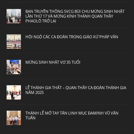
BAN TRUYỀN THÔNG SVCG BÙI CHU MỪNG SINH NHẬT
LẦN THỨ 17 VÀ MỪNG KÍNH THÁNH QUAN THẦY
PHAOLÔ TRỞ LẠI
HỘI NGỘ CÁC CA ĐOÀN TRONG GIÁO XỨ PHÁP VÂN
MỪNG SINH NHẬT VỢ 35 TUỔI
LỄ THÁNH GIA THẤT – QUAN THẦY CA ĐOÀN THÁNH GIA
NĂM 2025
THÁNH LỄ MỞ TAY TÂN LINH MỤC ĐAMINH VŨ VĂN
TUẤN