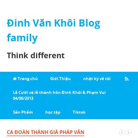
Đinh Văn Khôi Blog
family
Think different
Trang chủ
Giới Thiệu
nhật ký về tôi
Lễ Cưới và lễ thành hôn Đinh Khôi & Phạm Vui
04/08/2013
Sản Phẩm
học tập
Tiktok
CA ĐOÀN THÁNH GIÁ PHÁP VÂN