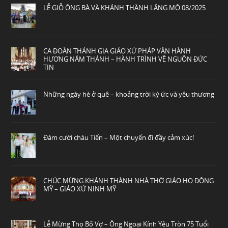
LỄ GIỖ ÔNG BÀ VÀ KHÁNH THÀNH LĂNG MỘ 08/2025
CA ĐOÀN THÁNH GIA GIÁO XỨ PHÁP VÂN HÀNH
HƯƠNG NĂM THÁNH – HÀNH TRÌNH VỀ NGUỒN ĐỨC
TIN
Những ngày hè ở quê – khoảng trời ký ức và yêu thương
Đám cưới cháu Tiến – Một chuyến đi đầy cảm xúc!
CHÚC MỪNG KHÁNH THÀNH NHÀ THỜ GIÁO HỌ ĐÔNG
MỸ – GIÁO XỨ NINH MỸ
Lễ Mừng Thọ Bố Vợ – Ông Ngoại Kính Yêu Tròn 75 Tuổi