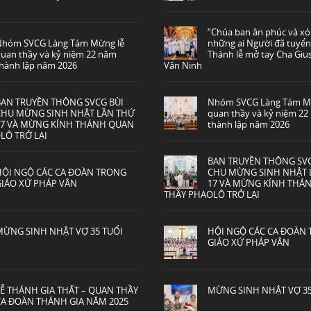
“Chúa ban ân phúc và x
Nhóm SVCG Làng Tám Mừng lễ
những ai Người đã tuyển
uan thầy và kỷ niệm 22 năm
Thánh lễ mở tay Cha Gi
hành lập năm 2026
Văn Ninh
BAN TRUYỀN THÔNG SVCG BÙI
Nhóm SVCG Làng Tám M
CHU MỪNG SINH NHẬT LẦN THỨ
quan thầy và kỷ niệm 2
17 VÀ MỪNG KÍNH THÁNH QUAN
thành lập năm 2026
LÔ TRỞ LẠI
BAN TRUYỀN THÔNG SVC
HỘI NGỘ CÁC CA ĐOÀN TRONG
CHU MỪNG SINH NHẬT 
GIÁO XỨ PHÁP VÂN
17 VÀ MỪNG KÍNH THÁ
THẦY PHAOLÔ TRỞ LẠI
MỪNG SINH NHẬT VỢ 35 TUỔI
HỘI NGỘ CÁC CA ĐOÀN
GIÁO XỨ PHÁP VÂN
LỄ THÁNH GIA THẤT – QUAN THẦY
MỪNG SINH NHẬT VỢ 35
CA ĐOÀN THÁNH GIA NĂM 2025