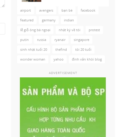
airport
avengers
bạn bè
facebook
featured
germany
indian
lễ giỗ ông bà ngoại
nhật ký về tôi
protest
putin
russia
ryanair
singapore
sinh nhật tuổi 20
thefind
tôi 20 tuổi
wonder woman
yahoo
đinh văn khôi blog
ADVERTISEMENT