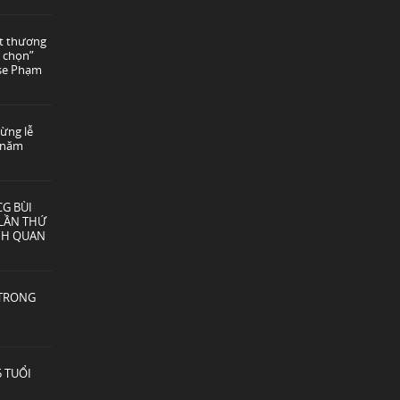
ót thương
 chọn”
use Phạm
ừng lễ
2 năm
G BÙI
LẦN THỨ
NH QUAN
 TRONG
 TUỔI