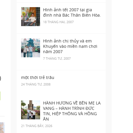
Hình ảnh tết 2007 tại gia
đình nhà Bác Thân Biên Hòa.
18 THÁNG HAI, 2007
Hình ảnh chị thủy và em
Khuyến vào miền nam chơi
năm 2007
7 THÁNG TƯ, 2007
)
một thời trẻ trâu
24 THÁNG TƯ, 2008
HÀNH HƯƠNG VỀ BÊN MẸ LA
VANG – HÀNH TRÌNH ĐỨC
TIN, HIỆP THÔNG VÀ HỒNG
ÂN
21 THÁNG BẢY, 2026