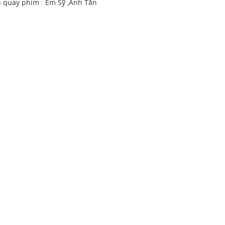
n quay phim : Em Sỹ ,Anh Tân