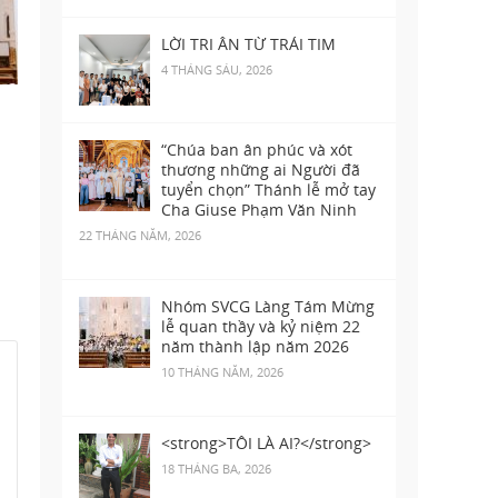
LỜI TRI ÂN TỪ TRÁI TIM
4 THÁNG SÁU, 2026
“Chúa ban ân phúc và xót
thương những ai Người đã
tuyển chọn” Thánh lễ mở tay
Cha Giuse Phạm Văn Ninh
22 THÁNG NĂM, 2026
Nhóm SVCG Làng Tám Mừng
lễ quan thầy và kỷ niệm 22
năm thành lập năm 2026
10 THÁNG NĂM, 2026
<strong>TÔI LÀ AI?</strong>
18 THÁNG BA, 2026