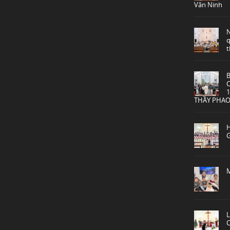
Văn Ninh
q
t
THẦY PHAO