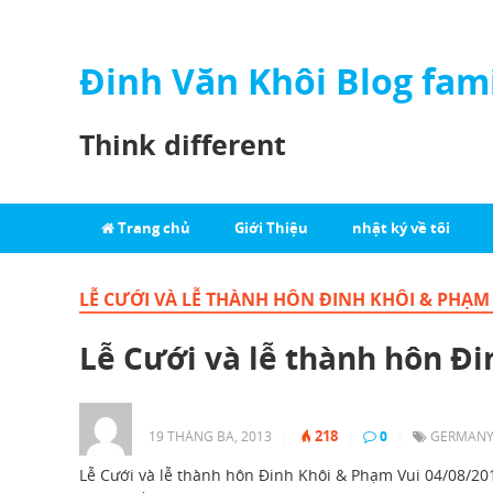
Đinh Văn Khôi Blog fam
Think different
Trang chủ
Giới Thiệu
nhật ký về tôi
LỄ CƯỚI VÀ LỄ THÀNH HÔN ĐINH KHÔI & PHẠM 
Lễ Cưới và lễ thành hôn Đ
218
19 THÁNG BA, 2013
|
|
0
|
GERMAN
Lễ Cưới và lễ thành hôn Đinh Khôi & Phạm Vui 04/08/2