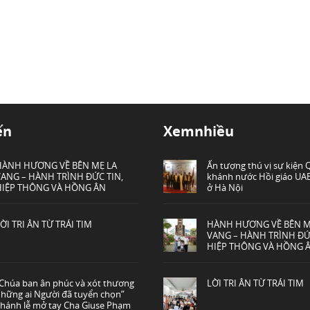
ến
Xemnhiều
HÀNH HƯƠNG VỀ BÊN MẸ LA
Ấn tượng thú vị sự kiện
VANG – HÀNH TRÌNH ĐỨC TIN,
khánh nước Hồi giáo UAE
HIỆP THÔNG VÀ HỒNG ÂN
ở Hà Nội
ỜI TRI ÂN TỪ TRÁI TIM
HÀNH HƯƠNG VỀ BÊN M
VANG – HÀNH TRÌNH ĐỨ
HIỆP THÔNG VÀ HỒNG 
Chúa ban ân phúc và xót thương
LỜI TRI ÂN TỪ TRÁI TIM
hững ai Người đã tuyển chọn”
hánh lễ mở tay Cha Giuse Phạm