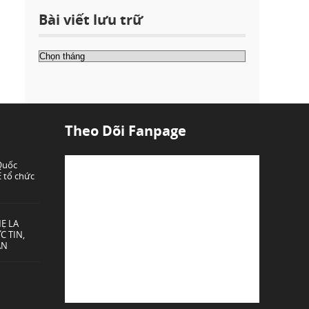
Bài viết lưu trữ
Theo Dõi Fanpage
 Quốc
 tổ chức
Ẹ LA
C TIN,
ÂN