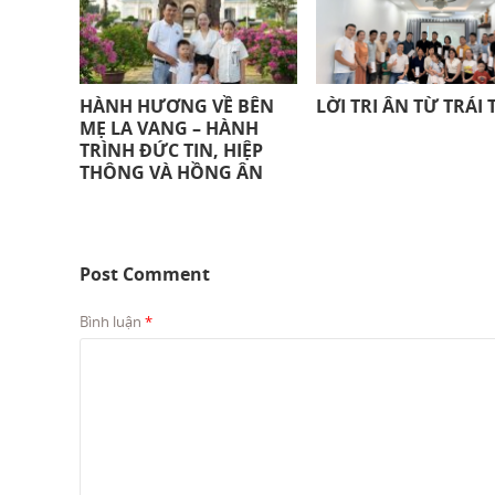
HÀNH HƯƠNG VỀ BÊN
LỜI TRI ÂN TỪ TRÁI 
MẸ LA VANG – HÀNH
TRÌNH ĐỨC TIN, HIỆP
THÔNG VÀ HỒNG ÂN
Post Comment
Bình luận
*