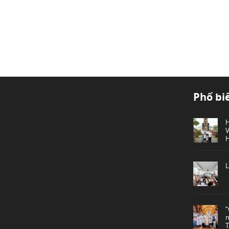
Phổ bi
L
“
n
T