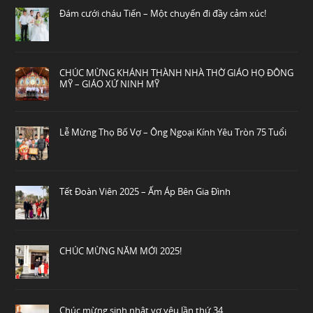
Đám cưới cháu Tiến – Một chuyến đi đầy cảm xúc!
CHÚC MỪNG KHÁNH THÀNH NHÀ THỜ GIÁO HỌ ĐÔNG
MỸ – GIÁO XỨ NINH MỸ
Lễ Mừng Thọ Bố Vợ – Ông Ngoại Kính Yêu Tròn 75 Tuổi
Tết Đoàn Viên 2025 – Ấm Áp Bên Gia Đình
CHÚC MỪNG NĂM MỚI 2025!
Chúc mừng sinh nhật vợ yêu lần thứ 34