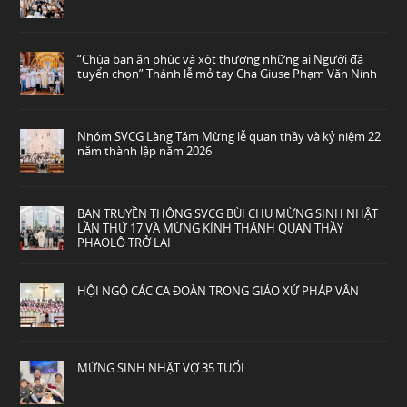
“Chúa ban ân phúc và xót thương những ai Người đã
tuyển chọn” Thánh lễ mở tay Cha Giuse Phạm Văn Ninh
Nhóm SVCG Làng Tám Mừng lễ quan thầy và kỷ niệm 22
năm thành lập năm 2026
BAN TRUYỀN THÔNG SVCG BÙI CHU MỪNG SINH NHẬT
LẦN THỨ 17 VÀ MỪNG KÍNH THÁNH QUAN THẦY
PHAOLÔ TRỞ LẠI
HỘI NGỘ CÁC CA ĐOÀN TRONG GIÁO XỨ PHÁP VÂN
MỪNG SINH NHẬT VỢ 35 TUỔI