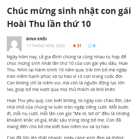
Chúc mừng sinh nhật con gái
Hoài Thu lần thứ 10
ĐINH KHÔI
31
17 THÁNG NĂM, 2024
|
|
0
|
Ngày hôm nay, cả gia đình chúng ta cùng nhau tụ họp để
chúc mừng sinh nhật lần thứ 10 của con gái yêu dấu, Hoài
Thu. Nhìn lại hành trình 10 năm qua, trái tim bố mẹ ngập
tràn niềm hạnh phúc và tự hào vì có con trong cuộc đời.
Con không chỉ là niềm vui, mà còn là nguồn động lực lớn
lao, giúp bố mẹ vượt qua mọi thử thách và khó khăn.
Hoài Thu yêu quý, con biết không, từ ngày con chào đời, căn
nhà nhỏ của chúng ta luôn tràn ngập tiếng cười. Mỗi bước
đi, mỗi nụ cười, mỗi lần con gọi “Mẹ ơi, bố ơi” đều là những
khoảnh khắc vô giá, khắc sâu trong lòng bố mẹ. Con đã
mang đến cho bố mẹ biết bao niềm vui và tự hào.
Con đã lớn lên thật nhanh, ngày càng xinh đẹp và thông