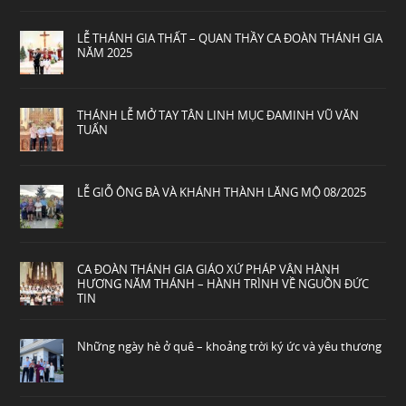
LỄ THÁNH GIA THẤT – QUAN THẦY CA ĐOÀN THÁNH GIA
NĂM 2025
THÁNH LỄ MỞ TAY TÂN LINH MỤC ĐAMINH VŨ VĂN
TUẤN
LỄ GIỖ ÔNG BÀ VÀ KHÁNH THÀNH LĂNG MỘ 08/2025
CA ĐOÀN THÁNH GIA GIÁO XỨ PHÁP VÂN HÀNH
HƯƠNG NĂM THÁNH – HÀNH TRÌNH VỀ NGUỒN ĐỨC
TIN
Những ngày hè ở quê – khoảng trời ký ức và yêu thương