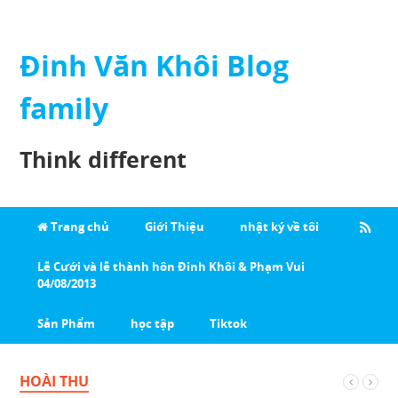
Đinh Văn Khôi Blog
family
Think different
Trang chủ
Giới Thiệu
nhật ký về tôi
Lễ Cưới và lễ thành hôn Đinh Khôi & Phạm Vui
04/08/2013
Sản Phẩm
học tập
Tiktok
HOÀI THU