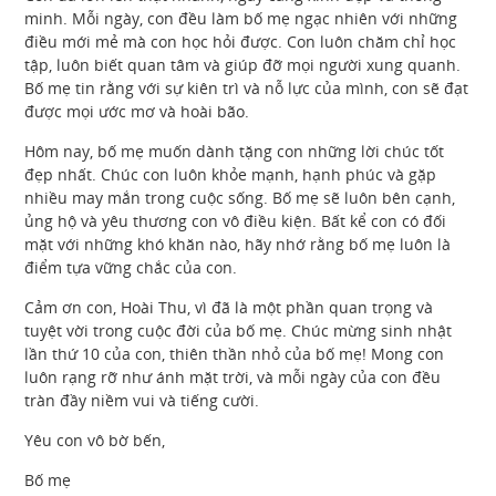
minh. Mỗi ngày, con đều làm bố mẹ ngạc nhiên với những
điều mới mẻ mà con học hỏi được. Con luôn chăm chỉ học
tập, luôn biết quan tâm và giúp đỡ mọi người xung quanh.
Bố mẹ tin rằng với sự kiên trì và nỗ lực của mình, con sẽ đạt
được mọi ước mơ và hoài bão.
Hôm nay, bố mẹ muốn dành tặng con những lời chúc tốt
đẹp nhất. Chúc con luôn khỏe mạnh, hạnh phúc và gặp
nhiều may mắn trong cuộc sống. Bố mẹ sẽ luôn bên cạnh,
ủng hộ và yêu thương con vô điều kiện. Bất kể con có đối
mặt với những khó khăn nào, hãy nhớ rằng bố mẹ luôn là
điểm tựa vững chắc của con.
Cảm ơn con, Hoài Thu, vì đã là một phần quan trọng và
tuyệt vời trong cuộc đời của bố mẹ. Chúc mừng sinh nhật
lần thứ 10 của con, thiên thần nhỏ của bố mẹ! Mong con
luôn rạng rỡ như ánh mặt trời, và mỗi ngày của con đều
tràn đầy niềm vui và tiếng cười.
Yêu con vô bờ bến,
Bố mẹ