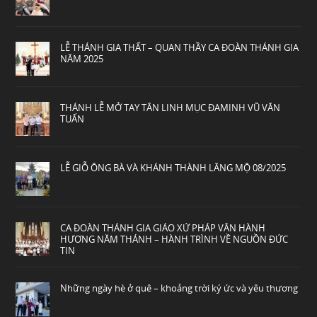
LỄ THÁNH GIA THẤT – QUAN THẦY CA ĐOÀN THÁNH GIA
NĂM 2025
THÁNH LỄ MỞ TAY TÂN LINH MỤC ĐAMINH VŨ VĂN
TUẤN
LỄ GIỖ ÔNG BÀ VÀ KHÁNH THÀNH LĂNG MỘ 08/2025
CA ĐOÀN THÁNH GIA GIÁO XỨ PHÁP VÂN HÀNH
HƯƠNG NĂM THÁNH – HÀNH TRÌNH VỀ NGUỒN ĐỨC
TIN
Những ngày hè ở quê – khoảng trời ký ức và yêu thương