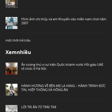
Hình ảnh chị thủy và em Khuyến vào miền nam chơi năm
2007
một thời trẻ trâu
Xemnhiều
Ấn tượng thú vị sự kiện Quốc khánh nước Hồi giáo UAE
tổ chức ở Hà Nội
HÀNH HƯƠNG VỀ BÊN MẸ LA VANG – HÀNH TRÌNH ĐỨC
TIN, HIỆP THÔNG VÀ HỒNG ÂN
LỜI TRI ÂN TỪ TRÁI TIM