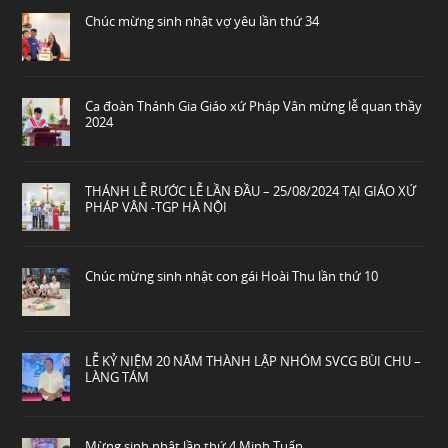
Chúc mừng sinh nhật vợ yêu lần thứ 34
Ca đoàn Thánh Gia Giáo xứ Pháp Vân mừng lễ quan thầy
2024
THÁNH LỄ RƯỚC LỄ LẦN ĐẦU – 25/08/2024 TẠI GIÁO XỨ
PHÁP VÂN -TGP HÀ NỘI
Chúc mừng sinh nhật con gái Hoài Thu lần thứ 10
LỄ KỶ NIỆM 20 NĂM THÀNH LẬP NHÓM SVCG BÙI CHU –
LÀNG TÁM
Mừng sinh nhật lần thứ 4 Minh Tuấn