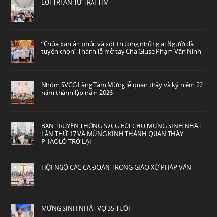
LỜI TRI ÂN TỪ TRÁI TIM
“Chúa ban ân phúc và xót thương những ai Người đã
tuyển chọn” Thánh lễ mở tay Cha Giuse Phạm Văn Ninh
Nhóm SVCG Làng Tám Mừng lễ quan thầy và kỷ niệm 22
năm thành lập năm 2026
BAN TRUYỀN THÔNG SVCG BÙI CHU MỪNG SINH NHẬT
LẦN THỨ 17 VÀ MỪNG KÍNH THÁNH QUAN THẦY
PHAOLÔ TRỞ LẠI
HỘI NGỘ CÁC CA ĐOÀN TRONG GIÁO XỨ PHÁP VÂN
MỪNG SINH NHẬT VỢ 35 TUỔI